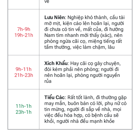
về
Lưu Niên
: Nghiệp khó thành, cầu tài
mờ mịt, kiện cáo lên hoãn lại, người
7h-9h
đi chưa có tin về, mất của, đi hướng
19h-21h
Nam tìm nhanh mới thấy (xác), nên
phòng ngừa cãi cọ, miệng tiếng rất
tầm thường, việc làm chậm, lâu
Xích Khẩu
: Hay cãi cọ gây chuyện,
9h-11h
đói kém phải nên phòng; người đi
21h-23h
nên hoãn lại, phòng người nguyền
rủa
Tiểu Các
: Rất tốt lành, đi thường gặp
may mắn, buôn bán có lời, phụ nữ có
11h-1h
tin mừng, người đi sắp về nhà, mọi
23h-1h
việc đều hòa hợp, có bệnh cầu sẽ
khỏi, người nhà đều mạnh khỏe