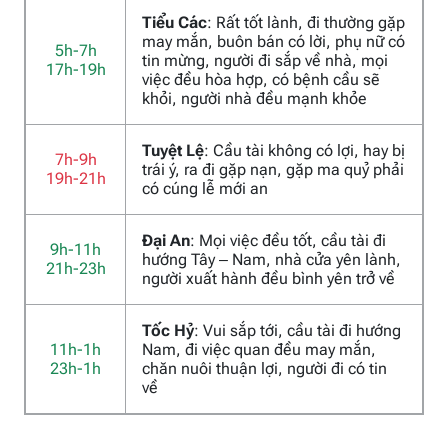
Tiểu Các
: Rất tốt lành, đi thường gặp
may mắn, buôn bán có lời, phụ nữ có
5h-7h
tin mừng, người đi sắp về nhà, mọi
17h-19h
việc đều hòa hợp, có bệnh cầu sẽ
khỏi, người nhà đều mạnh khỏe
Tuyệt Lệ
: Cầu tài không có lợi, hay bị
7h-9h
trái ý, ra đi gặp nạn, gặp ma quỷ phải
19h-21h
có cúng lễ mới an
Đại An
: Mọi việc đều tốt, cầu tài đi
9h-11h
hướng Tây – Nam, nhà cửa yên lành,
21h-23h
người xuất hành đều bình yên trở về
Tốc Hỷ
: Vui sắp tới, cầu tài đi hướng
11h-1h
Nam, đi việc quan đều may mắn,
23h-1h
chăn nuôi thuận lợi, người đi có tin
về