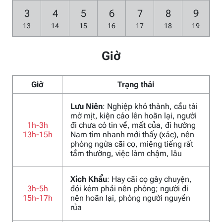
3
4
5
6
7
8
9
13
14
15
16
17
18
19
Giờ
Giờ
Trạng thái
Lưu Niên
: Nghiệp khó thành, cầu tài
mờ mịt, kiện cáo lên hoãn lại, người
1h-3h
đi chưa có tin về, mất của, đi hướng
13h-15h
Nam tìm nhanh mới thấy (xác), nên
phòng ngừa cãi cọ, miệng tiếng rất
tầm thường, việc làm chậm, lâu
Xích Khẩu
: Hay cãi cọ gây chuyện,
3h-5h
đói kém phải nên phòng; người đi
15h-17h
nên hoãn lại, phòng người nguyền
rủa