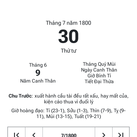
Tháng 7 năm 1800
30
Thứ tư
Tháng Quý Mùi
Tháng 6
Ngày Canh Thân
9
Giờ Bính Tí
Năm Canh Thân
Tiết Đại Thừa
Chu Trước
:
xuất hành cầu tài đều rất xấu, hay mất của,
kiện cáo thua vì đuối lý
Giờ hoàng đạo: Tí (23-1), Sửu (1-3), Thìn (7-9), Tỵ (9-
11), Mùi (13-15), Tuất (19-21)
7/1800