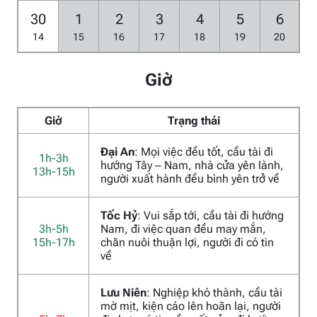
30
1
2
3
4
5
6
14
15
16
17
18
19
20
Giờ
Giờ
Trạng thái
Đại An
: Mọi việc đều tốt, cầu tài đi
1h-3h
hướng Tây – Nam, nhà cửa yên lành,
13h-15h
người xuất hành đều bình yên trở về
Tốc Hỷ
: Vui sắp tới, cầu tài đi hướng
3h-5h
Nam, đi việc quan đều may mắn,
15h-17h
chăn nuôi thuận lợi, người đi có tin
về
Lưu Niên
: Nghiệp khó thành, cầu tài
mờ mịt, kiện cáo lên hoãn lại, người