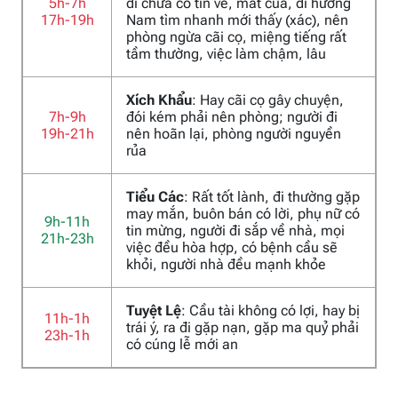
5h-7h
đi chưa có tin về, mất của, đi hướng
17h-19h
Nam tìm nhanh mới thấy (xác), nên
phòng ngừa cãi cọ, miệng tiếng rất
tầm thường, việc làm chậm, lâu
Xích Khẩu
: Hay cãi cọ gây chuyện,
7h-9h
đói kém phải nên phòng; người đi
19h-21h
nên hoãn lại, phòng người nguyền
rủa
Tiểu Các
: Rất tốt lành, đi thường gặp
may mắn, buôn bán có lời, phụ nữ có
9h-11h
tin mừng, người đi sắp về nhà, mọi
21h-23h
việc đều hòa hợp, có bệnh cầu sẽ
khỏi, người nhà đều mạnh khỏe
Tuyệt Lệ
: Cầu tài không có lợi, hay bị
11h-1h
trái ý, ra đi gặp nạn, gặp ma quỷ phải
23h-1h
có cúng lễ mới an