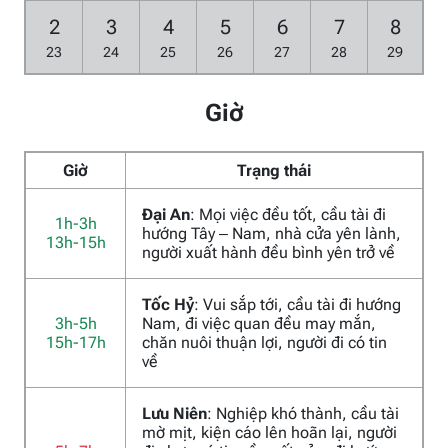
2
3
4
5
6
7
8
23
24
25
26
27
28
29
Giờ
Giờ
Trạng thái
Đại An
: Mọi việc đều tốt, cầu tài đi
1h-3h
hướng Tây – Nam, nhà cửa yên lành,
13h-15h
người xuất hành đều bình yên trở về
Tốc Hỷ
: Vui sắp tới, cầu tài đi hướng
3h-5h
Nam, đi việc quan đều may mắn,
15h-17h
chăn nuôi thuận lợi, người đi có tin
về
Lưu Niên
: Nghiệp khó thành, cầu tài
mờ mịt, kiện cáo lên hoãn lại, người