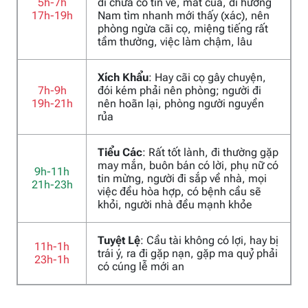
5h-7h
đi chưa có tin về, mất của, đi hướng
17h-19h
Nam tìm nhanh mới thấy (xác), nên
phòng ngừa cãi cọ, miệng tiếng rất
tầm thường, việc làm chậm, lâu
Xích Khẩu
: Hay cãi cọ gây chuyện,
7h-9h
đói kém phải nên phòng; người đi
19h-21h
nên hoãn lại, phòng người nguyền
rủa
Tiểu Các
: Rất tốt lành, đi thường gặp
may mắn, buôn bán có lời, phụ nữ có
9h-11h
tin mừng, người đi sắp về nhà, mọi
21h-23h
việc đều hòa hợp, có bệnh cầu sẽ
khỏi, người nhà đều mạnh khỏe
Tuyệt Lệ
: Cầu tài không có lợi, hay bị
11h-1h
trái ý, ra đi gặp nạn, gặp ma quỷ phải
23h-1h
có cúng lễ mới an