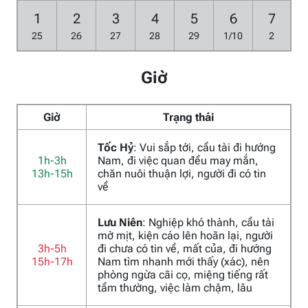
1
2
3
4
5
6
7
25
26
27
28
29
1/10
2
Giờ
Giờ
Trạng thái
Tốc Hỷ
: Vui sắp tới, cầu tài đi hướng
1h-3h
Nam, đi việc quan đều may mắn,
13h-15h
chăn nuôi thuận lợi, người đi có tin
về
Lưu Niên
: Nghiệp khó thành, cầu tài
mờ mịt, kiện cáo lên hoãn lại, người
3h-5h
đi chưa có tin về, mất của, đi hướng
15h-17h
Nam tìm nhanh mới thấy (xác), nên
phòng ngừa cãi cọ, miệng tiếng rất
tầm thường, việc làm chậm, lâu