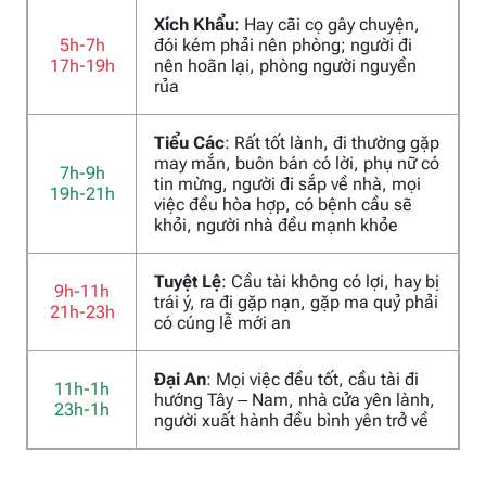
Xích Khẩu
: Hay cãi cọ gây chuyện,
5h-7h
đói kém phải nên phòng; người đi
17h-19h
nên hoãn lại, phòng người nguyền
rủa
Tiểu Các
: Rất tốt lành, đi thường gặp
may mắn, buôn bán có lời, phụ nữ có
7h-9h
tin mừng, người đi sắp về nhà, mọi
19h-21h
việc đều hòa hợp, có bệnh cầu sẽ
khỏi, người nhà đều mạnh khỏe
Tuyệt Lệ
: Cầu tài không có lợi, hay bị
9h-11h
trái ý, ra đi gặp nạn, gặp ma quỷ phải
21h-23h
có cúng lễ mới an
Đại An
: Mọi việc đều tốt, cầu tài đi
11h-1h
hướng Tây – Nam, nhà cửa yên lành,
23h-1h
người xuất hành đều bình yên trở về