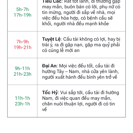
Tiểu Các
: Rất tốt lành, đi thường gặp
may mắn, buôn bán có lời, phụ nữ có
5h-7h
tin mừng, người đi sắp về nhà, mọi
17h-19h
việc đều hòa hợp, có bệnh cầu sẽ
khỏi, người nhà đều mạnh khỏe
Tuyệt Lệ
: Cầu tài không có lợi, hay bị
7h-9h
trái ý, ra đi gặp nạn, gặp ma quỷ phải
19h-21h
có cúng lễ mới an
Đại An
: Mọi việc đều tốt, cầu tài đi
9h-11h
hướng Tây – Nam, nhà cửa yên lành,
21h-23h
người xuất hành đều bình yên trở về
Tốc Hỷ
: Vui sắp tới, cầu tài đi hướng
11h-1h
Nam, đi việc quan đều may mắn,
23h-1h
chăn nuôi thuận lợi, người đi có tin
về