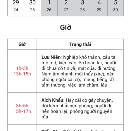
29
30
1
2
3
4
5
24
25
26
27
28
29
30
Giờ
Giờ
Trạng thái
Lưu Niên
: Nghiệp khó thành, cầu tài
mờ mịt, kiện cáo lên hoãn lại, người
1h-3h
đi chưa có tin về, mất của, đi hướng
13h-15h
Nam tìm nhanh mới thấy (xác), nên
phòng ngừa cãi cọ, miệng tiếng rất
tầm thường, việc làm chậm, lâu
Xích Khẩu
: Hay cãi cọ gây chuyện,
3h-5h
đói kém phải nên phòng; người đi
15h-17h
nên hoãn lại, phòng người nguyền
rủa