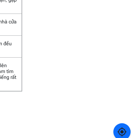
 nhà cửa
an đều
 lên
Nam tìm
iếng rất