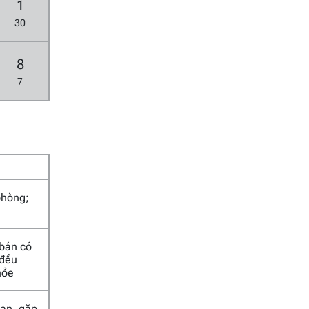
1
30
8
7
phòng;
 bán có
 đều
hỏe
 nạn, gặp