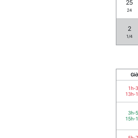
25
24
2
1/4
Gi
1h-
13h-
3h-
15h-
5h-