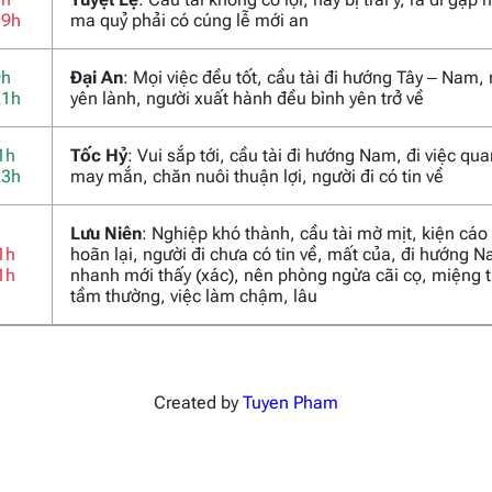
19h
ma quỷ phải có cúng lễ mới an
9h
Đại An
: Mọi việc đều tốt, cầu tài đi hướng Tây – Nam,
21h
yên lành, người xuất hành đều bình yên trở về
1h
Tốc Hỷ
: Vui sắp tới, cầu tài đi hướng Nam, đi việc qu
23h
may mắn, chăn nuôi thuận lợi, người đi có tin về
Lưu Niên
: Nghiệp khó thành, cầu tài mờ mịt, kiện cáo
1h
hoãn lại, người đi chưa có tin về, mất của, đi hướng 
1h
nhanh mới thấy (xác), nên phòng ngừa cãi cọ, miệng t
tầm thường, việc làm chậm, lâu
Created by
Tuyen Pham