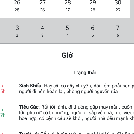
26
27
28
29
30
25
26
27
28
29
3
4
5
6
7
2
3
4
5
6
Giờ
ờ
Trạng thái
3h
Xích Khẩu
: Hay cãi cọ gây chuyện, đói kém phải nên 
15h
người đi nên hoãn lại, phòng người nguyền rủa
Tiểu Các
: Rất tốt lành, đi thường gặp may mắn, buôn
5h
lời, phụ nữ có tin mừng, người đi sắp về nhà, mọi việc
17h
hòa hợp, có bệnh cầu sẽ khỏi, người nhà đều mạnh k
7h
Tuyệt Lệ
: Cầu tài không có lợi, hay bị trái ý, ra đi gặp