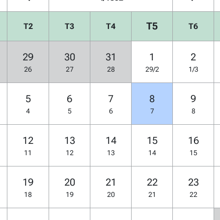
T5
T2
T3
T4
T6
29
30
31
1
2
26
27
28
29/2
1/3
5
6
7
8
9
4
5
6
7
8
12
13
14
15
16
11
12
13
14
15
19
20
21
22
23
18
19
20
21
22