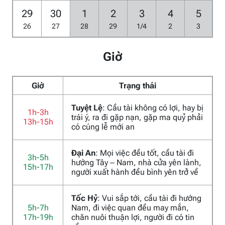
29
30
1
2
3
4
5
26
27
28
29
1/4
2
3
Giờ
Giờ
Trạng thái
Tuyệt Lệ
: Cầu tài không có lợi, hay bị
1h-3h
trái ý, ra đi gặp nạn, gặp ma quỷ phải
13h-15h
có cúng lễ mới an
Đại An
: Mọi việc đều tốt, cầu tài đi
3h-5h
hướng Tây – Nam, nhà cửa yên lành,
15h-17h
người xuất hành đều bình yên trở về
Tốc Hỷ
: Vui sắp tới, cầu tài đi hướng
5h-7h
Nam, đi việc quan đều may mắn,
17h-19h
chăn nuôi thuận lợi, người đi có tin