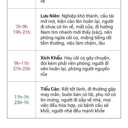
về
Lưu Niên
: Nghiệp khó thành, cầu tài
mờ mịt, kiện cáo lên hoãn lại, người
7h-9h
đi chưa có tin về, mất của, đi hướng
19h-21h
Nam tìm nhanh mới thấy (xác), nên
phòng ngừa cãi cọ, miệng tiếng rất
tầm thường, việc làm chậm, lâu
Xích Khẩu
: Hay cãi cọ gây chuyện,
9h-11h
đói kém phải nên phòng; người đi
21h-23h
nên hoãn lại, phòng người nguyền
rủa
Tiểu Các
: Rất tốt lành, đi thường gặp
may mắn, buôn bán có lời, phụ nữ có
11h-1h
tin mừng, người đi sắp về nhà, mọi
23h-1h
việc đều hòa hợp, có bệnh cầu sẽ
khỏi, người nhà đều mạnh khỏe