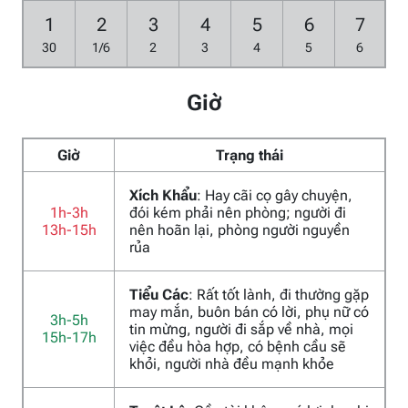
1
2
3
4
5
6
7
30
1/6
2
3
4
5
6
Giờ
Giờ
Trạng thái
Xích Khẩu
: Hay cãi cọ gây chuyện,
1h-3h
đói kém phải nên phòng; người đi
13h-15h
nên hoãn lại, phòng người nguyền
rủa
Tiểu Các
: Rất tốt lành, đi thường gặp
may mắn, buôn bán có lời, phụ nữ có
3h-5h
tin mừng, người đi sắp về nhà, mọi
15h-17h
việc đều hòa hợp, có bệnh cầu sẽ
khỏi, người nhà đều mạnh khỏe