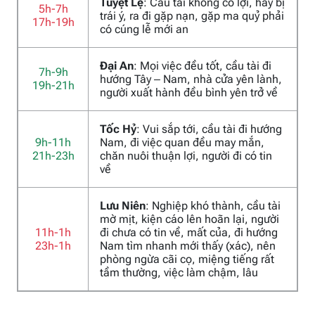
Tuyệt Lệ
: Cầu tài không có lợi, hay bị
5h-7h
trái ý, ra đi gặp nạn, gặp ma quỷ phải
17h-19h
có cúng lễ mới an
Đại An
: Mọi việc đều tốt, cầu tài đi
7h-9h
hướng Tây – Nam, nhà cửa yên lành,
19h-21h
người xuất hành đều bình yên trở về
Tốc Hỷ
: Vui sắp tới, cầu tài đi hướng
9h-11h
Nam, đi việc quan đều may mắn,
21h-23h
chăn nuôi thuận lợi, người đi có tin
về
Lưu Niên
: Nghiệp khó thành, cầu tài
mờ mịt, kiện cáo lên hoãn lại, người
11h-1h
đi chưa có tin về, mất của, đi hướng
23h-1h
Nam tìm nhanh mới thấy (xác), nên
phòng ngừa cãi cọ, miệng tiếng rất
tầm thường, việc làm chậm, lâu