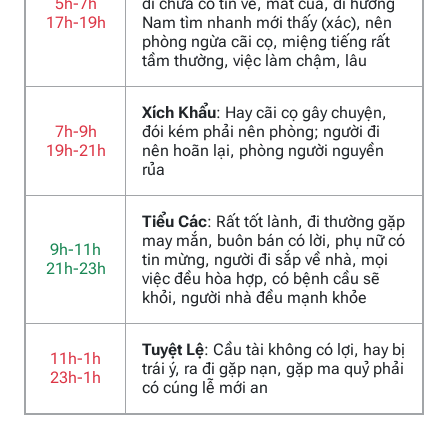
5h-7h
đi chưa có tin về, mất của, đi hướng
17h-19h
Nam tìm nhanh mới thấy (xác), nên
phòng ngừa cãi cọ, miệng tiếng rất
tầm thường, việc làm chậm, lâu
Xích Khẩu
: Hay cãi cọ gây chuyện,
7h-9h
đói kém phải nên phòng; người đi
19h-21h
nên hoãn lại, phòng người nguyền
rủa
Tiểu Các
: Rất tốt lành, đi thường gặp
may mắn, buôn bán có lời, phụ nữ có
9h-11h
tin mừng, người đi sắp về nhà, mọi
21h-23h
việc đều hòa hợp, có bệnh cầu sẽ
khỏi, người nhà đều mạnh khỏe
Tuyệt Lệ
: Cầu tài không có lợi, hay bị
11h-1h
trái ý, ra đi gặp nạn, gặp ma quỷ phải
23h-1h
có cúng lễ mới an