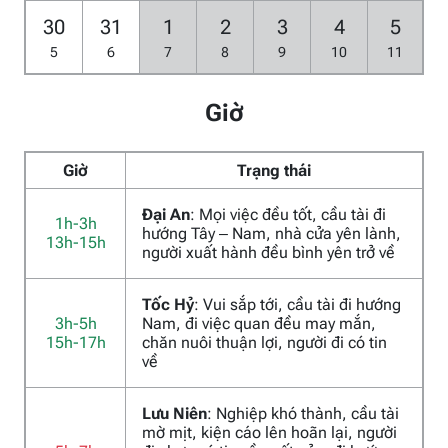
30
31
1
2
3
4
5
5
6
7
8
9
10
11
Giờ
Giờ
Trạng thái
Đại An
: Mọi việc đều tốt, cầu tài đi
1h-3h
hướng Tây – Nam, nhà cửa yên lành,
13h-15h
người xuất hành đều bình yên trở về
Tốc Hỷ
: Vui sắp tới, cầu tài đi hướng
3h-5h
Nam, đi việc quan đều may mắn,
15h-17h
chăn nuôi thuận lợi, người đi có tin
về
Lưu Niên
: Nghiệp khó thành, cầu tài
mờ mịt, kiện cáo lên hoãn lại, người