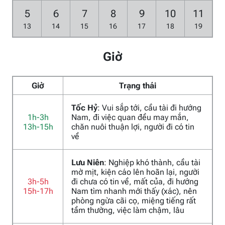
5
6
7
8
9
10
11
13
14
15
16
17
18
19
Giờ
Giờ
Trạng thái
Tốc Hỷ
: Vui sắp tới, cầu tài đi hướng
1h-3h
Nam, đi việc quan đều may mắn,
13h-15h
chăn nuôi thuận lợi, người đi có tin
về
Lưu Niên
: Nghiệp khó thành, cầu tài
mờ mịt, kiện cáo lên hoãn lại, người
3h-5h
đi chưa có tin về, mất của, đi hướng
15h-17h
Nam tìm nhanh mới thấy (xác), nên
phòng ngừa cãi cọ, miệng tiếng rất
tầm thường, việc làm chậm, lâu