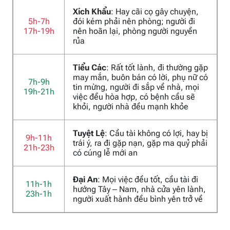
Xích Khẩu
: Hay cãi cọ gây chuyện,
5h-7h
đói kém phải nên phòng; người đi
17h-19h
nên hoãn lại, phòng người nguyền
rủa
Tiểu Các
: Rất tốt lành, đi thường gặp
may mắn, buôn bán có lời, phụ nữ có
7h-9h
tin mừng, người đi sắp về nhà, mọi
19h-21h
việc đều hòa hợp, có bệnh cầu sẽ
khỏi, người nhà đều mạnh khỏe
Tuyệt Lệ
: Cầu tài không có lợi, hay bị
9h-11h
trái ý, ra đi gặp nạn, gặp ma quỷ phải
21h-23h
có cúng lễ mới an
Đại An
: Mọi việc đều tốt, cầu tài đi
11h-1h
hướng Tây – Nam, nhà cửa yên lành,
23h-1h
người xuất hành đều bình yên trở về