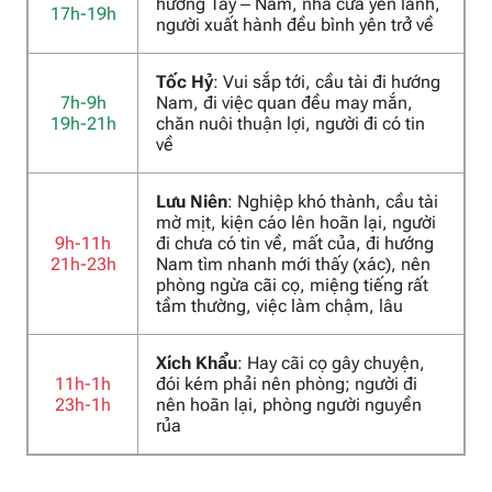
hướng Tây – Nam, nhà cửa yên lành,
17h-19h
người xuất hành đều bình yên trở về
Tốc Hỷ
: Vui sắp tới, cầu tài đi hướng
7h-9h
Nam, đi việc quan đều may mắn,
19h-21h
chăn nuôi thuận lợi, người đi có tin
về
Lưu Niên
: Nghiệp khó thành, cầu tài
mờ mịt, kiện cáo lên hoãn lại, người
9h-11h
đi chưa có tin về, mất của, đi hướng
21h-23h
Nam tìm nhanh mới thấy (xác), nên
phòng ngừa cãi cọ, miệng tiếng rất
tầm thường, việc làm chậm, lâu
Xích Khẩu
: Hay cãi cọ gây chuyện,
11h-1h
đói kém phải nên phòng; người đi
23h-1h
nên hoãn lại, phòng người nguyền
rủa