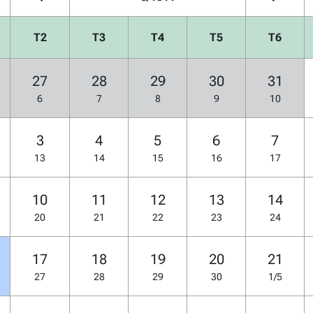
T2
T3
T4
T5
T6
27
28
29
30
31
6
7
8
9
10
3
4
5
6
7
13
14
15
16
17
10
11
12
13
14
20
21
22
23
24
17
18
19
20
21
27
28
29
30
1/5