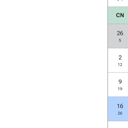
CN
26
5
2
12
9
19
16
26