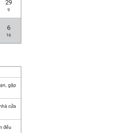
29
9
6
16
 nạn, gặp
 nhà cửa
an đều