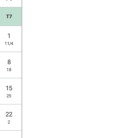
T7
1
11/4
8
18
15
25
22
2