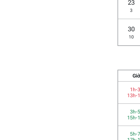
23
3
30
10
Gi
1h-
13h-
3h-
15h-
5h-
17h-