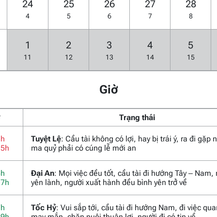
24
25
26
27
28
4
5
6
7
8
1
2
3
4
5
11
12
13
14
15
Giờ
ờ
Trạng thái
3h
Tuyệt Lệ
: Cầu tài không có lợi, hay bị trái ý, ra đi gặp
15h
ma quỷ phải có cúng lễ mới an
5h
Đại An
: Mọi việc đều tốt, cầu tài đi hướng Tây – Nam,
17h
yên lành, người xuất hành đều bình yên trở về
7h
Tốc Hỷ
: Vui sắp tới, cầu tài đi hướng Nam, đi việc qu
19h
may mắn, chăn nuôi thuận lợi, người đi có tin về