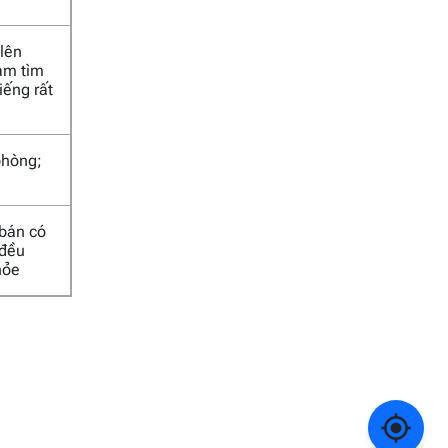
 lên
Nam tìm
iếng rất
phòng;
 bán có
 đều
hỏe