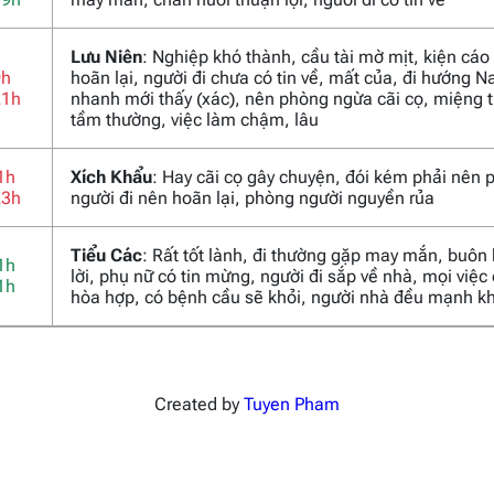
Lưu Niên
: Nghiệp khó thành, cầu tài mờ mịt, kiện cáo
9h
hoãn lại, người đi chưa có tin về, mất của, đi hướng 
21h
nhanh mới thấy (xác), nên phòng ngừa cãi cọ, miệng t
tầm thường, việc làm chậm, lâu
1h
Xích Khẩu
: Hay cãi cọ gây chuyện, đói kém phải nên 
23h
người đi nên hoãn lại, phòng người nguyền rủa
Tiểu Các
: Rất tốt lành, đi thường gặp may mắn, buôn
1h
lời, phụ nữ có tin mừng, người đi sắp về nhà, mọi việc
1h
hòa hợp, có bệnh cầu sẽ khỏi, người nhà đều mạnh k
Created by
Tuyen Pham