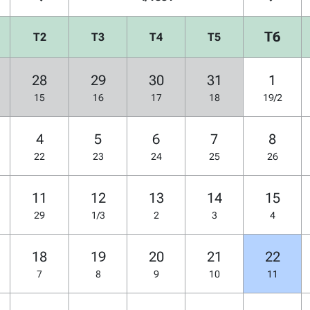
T6
T2
T3
T4
T5
28
29
30
31
1
15
16
17
18
19/2
4
5
6
7
8
22
23
24
25
26
11
12
13
14
15
29
1/3
2
3
4
18
19
20
21
22
7
8
9
10
11