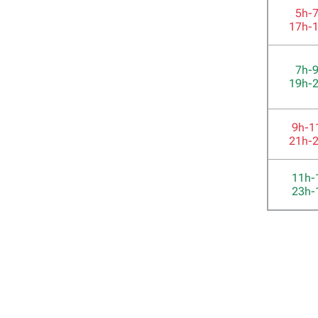
5h-
17h-
7h-
19h-
9h-1
21h-
11h-
23h-