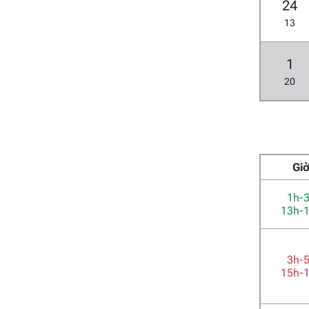
24
13
1
20
Gi
1h-
13h-
3h-
15h-