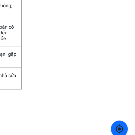
phòng;
 bán có
 đều
hỏe
 nạn, gặp
 nhà cửa