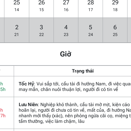
25
26
27
28
29
14
15
16
17
18
2
3
4
5
6
21
22
23
24
25
Giờ
ờ
Trạng thái
3h
Tốc Hỷ
: Vui sắp tới, cầu tài đi hướng Nam, đi việc qu
15h
may mắn, chăn nuôi thuận lợi, người đi có tin về
Lưu Niên
: Nghiệp khó thành, cầu tài mờ mịt, kiện cáo
5h
hoãn lại, người đi chưa có tin về, mất của, đi hướng 
17h
nhanh mới thấy (xác), nên phòng ngừa cãi cọ, miệng t
tầm thường, việc làm chậm, lâu