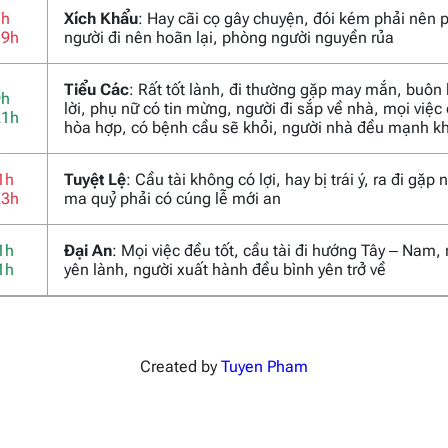
7h
Xích Khẩu
: Hay cãi cọ gây chuyện, đói kém phải nên 
19h
người đi nên hoãn lại, phòng người nguyền rủa
Tiểu Các
: Rất tốt lành, đi thường gặp may mắn, buôn
9h
lời, phụ nữ có tin mừng, người đi sắp về nhà, mọi việc
21h
hòa hợp, có bệnh cầu sẽ khỏi, người nhà đều mạnh k
1h
Tuyệt Lệ
: Cầu tài không có lợi, hay bị trái ý, ra đi gặp
23h
ma quỷ phải có cúng lễ mới an
1h
Đại An
: Mọi việc đều tốt, cầu tài đi hướng Tây – Nam,
1h
yên lành, người xuất hành đều bình yên trở về
Created by
Tuyen Pham