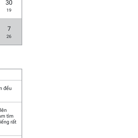
30
19
7
26
an đều
 lên
Nam tìm
iếng rất