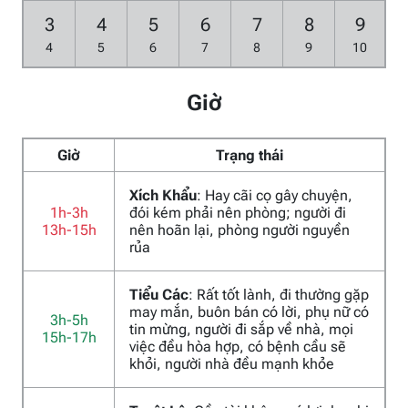
3
4
5
6
7
8
9
4
5
6
7
8
9
10
Giờ
Giờ
Trạng thái
Xích Khẩu
: Hay cãi cọ gây chuyện,
1h-3h
đói kém phải nên phòng; người đi
13h-15h
nên hoãn lại, phòng người nguyền
rủa
Tiểu Các
: Rất tốt lành, đi thường gặp
may mắn, buôn bán có lời, phụ nữ có
3h-5h
tin mừng, người đi sắp về nhà, mọi
15h-17h
việc đều hòa hợp, có bệnh cầu sẽ
khỏi, người nhà đều mạnh khỏe