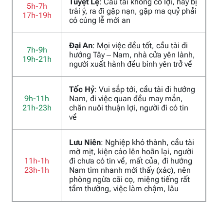
Tuyệt Lệ
: Cầu tài không có lợi, hay bị
5h-7h
trái ý, ra đi gặp nạn, gặp ma quỷ phải
17h-19h
có cúng lễ mới an
Đại An
: Mọi việc đều tốt, cầu tài đi
7h-9h
hướng Tây – Nam, nhà cửa yên lành,
19h-21h
người xuất hành đều bình yên trở về
Tốc Hỷ
: Vui sắp tới, cầu tài đi hướng
9h-11h
Nam, đi việc quan đều may mắn,
21h-23h
chăn nuôi thuận lợi, người đi có tin
về
Lưu Niên
: Nghiệp khó thành, cầu tài
mờ mịt, kiện cáo lên hoãn lại, người
11h-1h
đi chưa có tin về, mất của, đi hướng
23h-1h
Nam tìm nhanh mới thấy (xác), nên
phòng ngừa cãi cọ, miệng tiếng rất
tầm thường, việc làm chậm, lâu