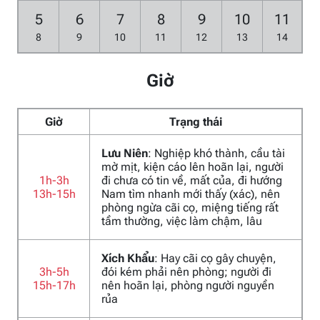
5
6
7
8
9
10
11
8
9
10
11
12
13
14
Giờ
Giờ
Trạng thái
Lưu Niên
: Nghiệp khó thành, cầu tài
mờ mịt, kiện cáo lên hoãn lại, người
1h-3h
đi chưa có tin về, mất của, đi hướng
13h-15h
Nam tìm nhanh mới thấy (xác), nên
phòng ngừa cãi cọ, miệng tiếng rất
tầm thường, việc làm chậm, lâu
Xích Khẩu
: Hay cãi cọ gây chuyện,
3h-5h
đói kém phải nên phòng; người đi
15h-17h
nên hoãn lại, phòng người nguyền
rủa