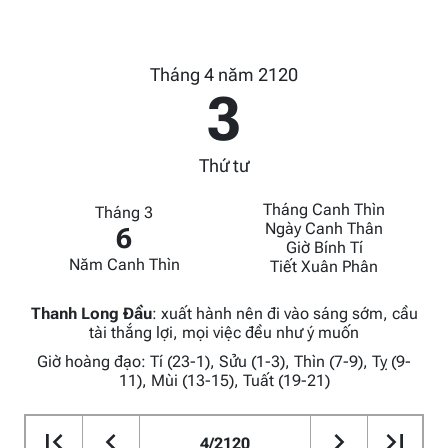
Tháng 4 năm 2120
3
Thứ tư
Tháng Canh Thìn
Tháng 3
Ngày Canh Thân
6
Giờ Bính Tí
Năm Canh Thìn
Tiết Xuân Phân
Thanh Long Đầu
:
xuất hành nên đi vào sáng sớm, cầu
tài thắng lợi, mọi việc đều như ý muốn
Giờ hoàng đạo: Tí (23-1), Sửu (1-3), Thìn (7-9), Tỵ (9-
11), Mùi (13-15), Tuất (19-21)
4/2120