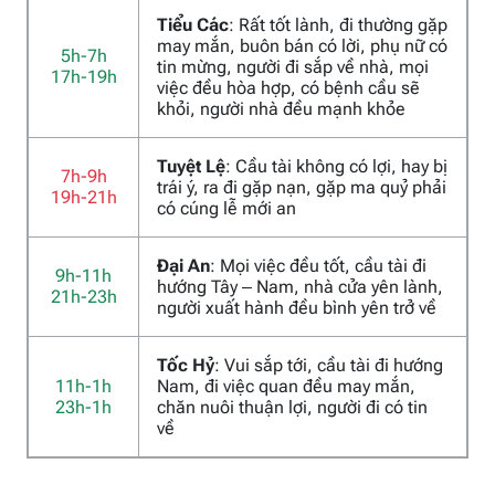
Tiểu Các
: Rất tốt lành, đi thường gặp
may mắn, buôn bán có lời, phụ nữ có
5h-7h
tin mừng, người đi sắp về nhà, mọi
17h-19h
việc đều hòa hợp, có bệnh cầu sẽ
khỏi, người nhà đều mạnh khỏe
Tuyệt Lệ
: Cầu tài không có lợi, hay bị
7h-9h
trái ý, ra đi gặp nạn, gặp ma quỷ phải
19h-21h
có cúng lễ mới an
Đại An
: Mọi việc đều tốt, cầu tài đi
9h-11h
hướng Tây – Nam, nhà cửa yên lành,
21h-23h
người xuất hành đều bình yên trở về
Tốc Hỷ
: Vui sắp tới, cầu tài đi hướng
11h-1h
Nam, đi việc quan đều may mắn,
23h-1h
chăn nuôi thuận lợi, người đi có tin
về