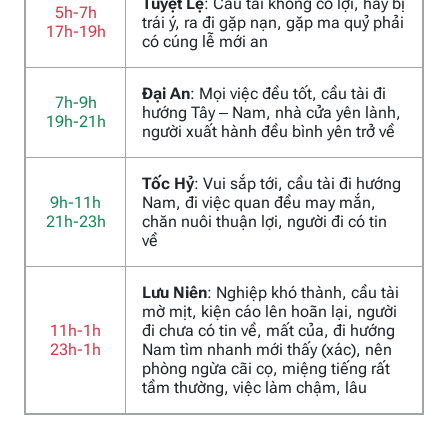
Tuyệt Lệ
: Cầu tài không có lợi, hay bị
5h-7h
trái ý, ra đi gặp nạn, gặp ma quỷ phải
17h-19h
có cúng lễ mới an
Đại An
: Mọi việc đều tốt, cầu tài đi
7h-9h
hướng Tây – Nam, nhà cửa yên lành,
19h-21h
người xuất hành đều bình yên trở về
Tốc Hỷ
: Vui sắp tới, cầu tài đi hướng
9h-11h
Nam, đi việc quan đều may mắn,
21h-23h
chăn nuôi thuận lợi, người đi có tin
về
Lưu Niên
: Nghiệp khó thành, cầu tài
mờ mịt, kiện cáo lên hoãn lại, người
11h-1h
đi chưa có tin về, mất của, đi hướng
23h-1h
Nam tìm nhanh mới thấy (xác), nên
phòng ngừa cãi cọ, miệng tiếng rất
tầm thường, việc làm chậm, lâu