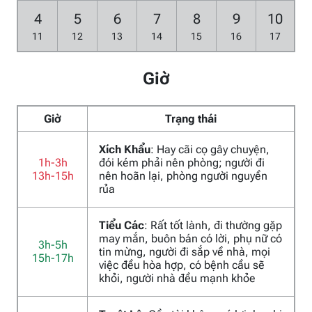
4
5
6
7
8
9
10
11
12
13
14
15
16
17
Giờ
Giờ
Trạng thái
Xích Khẩu
: Hay cãi cọ gây chuyện,
1h-3h
đói kém phải nên phòng; người đi
13h-15h
nên hoãn lại, phòng người nguyền
rủa
Tiểu Các
: Rất tốt lành, đi thường gặp
may mắn, buôn bán có lời, phụ nữ có
3h-5h
tin mừng, người đi sắp về nhà, mọi
15h-17h
việc đều hòa hợp, có bệnh cầu sẽ
khỏi, người nhà đều mạnh khỏe