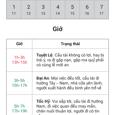
1
2
3
4
5
6
7
11
12
13
14
15
16
17
Giờ
Giờ
Trạng thái
Tuyệt Lệ
: Cầu tài không có lợi, hay bị
1h-3h
trái ý, ra đi gặp nạn, gặp ma quỷ phải
13h-15h
có cúng lễ mới an
Đại An
: Mọi việc đều tốt, cầu tài đi
3h-5h
hướng Tây – Nam, nhà cửa yên lành,
15h-17h
người xuất hành đều bình yên trở về
Tốc Hỷ
: Vui sắp tới, cầu tài đi hướng
5h-7h
Nam, đi việc quan đều may mắn,
17h-19h
chăn nuôi thuận lợi, người đi có tin