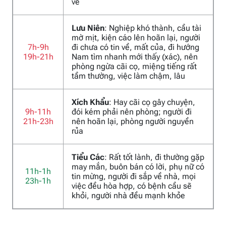
về
Lưu Niên
: Nghiệp khó thành, cầu tài
mờ mịt, kiện cáo lên hoãn lại, người
7h-9h
đi chưa có tin về, mất của, đi hướng
19h-21h
Nam tìm nhanh mới thấy (xác), nên
phòng ngừa cãi cọ, miệng tiếng rất
tầm thường, việc làm chậm, lâu
Xích Khẩu
: Hay cãi cọ gây chuyện,
9h-11h
đói kém phải nên phòng; người đi
21h-23h
nên hoãn lại, phòng người nguyền
rủa
Tiểu Các
: Rất tốt lành, đi thường gặp
may mắn, buôn bán có lời, phụ nữ có
11h-1h
tin mừng, người đi sắp về nhà, mọi
23h-1h
việc đều hòa hợp, có bệnh cầu sẽ
khỏi, người nhà đều mạnh khỏe