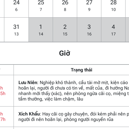
24
25
26
27
28
6
7
8
9
10
31
1
2
3
4
13
14
15
16
17
Giờ
ờ
Trạng thái
Lưu Niên
: Nghiệp khó thành, cầu tài mờ mịt, kiện cáo
3h
hoãn lại, người đi chưa có tin về, mất của, đi hướng 
15h
nhanh mới thấy (xác), nên phòng ngừa cãi cọ, miệng t
tầm thường, việc làm chậm, lâu
5h
Xích Khẩu
: Hay cãi cọ gây chuyện, đói kém phải nên 
17h
người đi nên hoãn lại, phòng người nguyền rủa