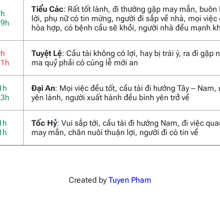
Tiểu Các
: Rất tốt lành, đi thường gặp may mắn, buôn
7h
lời, phụ nữ có tin mừng, người đi sắp về nhà, mọi việc
19h
hòa hợp, có bệnh cầu sẽ khỏi, người nhà đều mạnh k
9h
Tuyệt Lệ
: Cầu tài không có lợi, hay bị trái ý, ra đi gặp
21h
ma quỷ phải có cúng lễ mới an
1h
Đại An
: Mọi việc đều tốt, cầu tài đi hướng Tây – Nam,
23h
yên lành, người xuất hành đều bình yên trở về
1h
Tốc Hỷ
: Vui sắp tới, cầu tài đi hướng Nam, đi việc qu
1h
may mắn, chăn nuôi thuận lợi, người đi có tin về
Created by
Tuyen Pham