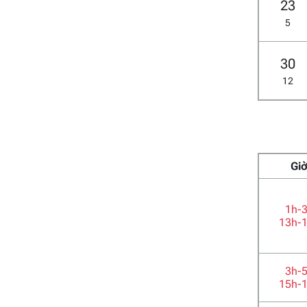
23
5
30
12
Gi
1h-
13h-
3h-
15h-