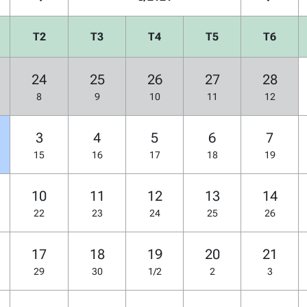
T2
T3
T4
T5
T6
24
25
26
27
28
8
9
10
11
12
3
4
5
6
7
15
16
17
18
19
10
11
12
13
14
22
23
24
25
26
17
18
19
20
21
29
30
1/2
2
3