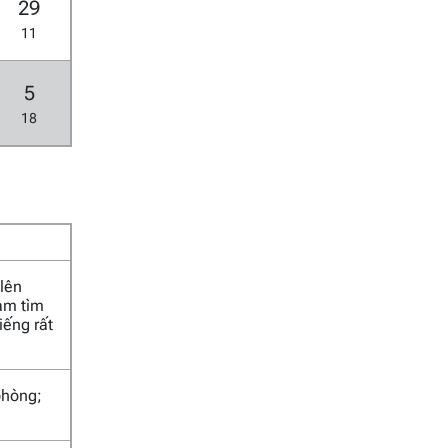
29
11
5
18
 lên
Nam tìm
iếng rất
phòng;