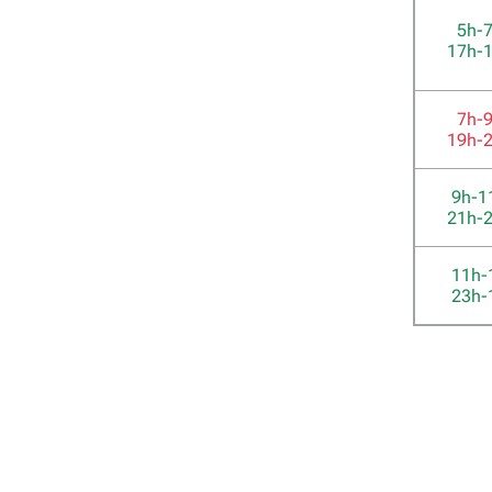
5h-
17h-
7h-
19h-
9h-1
21h-
11h-
23h-