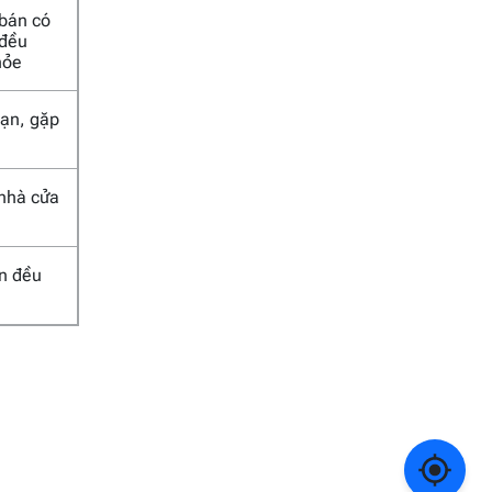
 bán có
 đều
hỏe
 nạn, gặp
 nhà cửa
an đều