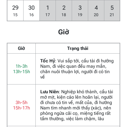
29
30
1
2
3
4
5
15
16
17
18
19
20
21
Giờ
Giờ
Trạng thái
Tốc Hỷ
: Vui sắp tới, cầu tài đi hướng
1h-3h
Nam, đi việc quan đều may mắn,
13h-15h
chăn nuôi thuận lợi, người đi có tin
về
Lưu Niên
: Nghiệp khó thành, cầu tài
mờ mịt, kiện cáo lên hoãn lại, người
3h-5h
đi chưa có tin về, mất của, đi hướng
15h-17h
Nam tìm nhanh mới thấy (xác), nên
phòng ngừa cãi cọ, miệng tiếng rất
tầm thường, việc làm chậm, lâu