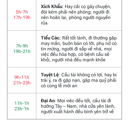
Xích Khẩu
: Hay cãi cọ gây chuyện,
5h-7h
đói kém phải nên phòng; người đi
17h-19h
nên hoãn lại, phòng người nguyền
rủa
Tiểu Các
: Rất tốt lành, đi thường gặp
may mắn, buôn bán có lời, phụ nữ có
7h-9h
tin mừng, người đi sắp về nhà, mọi
19h-21h
việc đều hòa hợp, có bệnh cầu sẽ
khỏi, người nhà đều mạnh khỏe
Tuyệt Lệ
: Cầu tài không có lợi, hay bị
9h-11h
trái ý, ra đi gặp nạn, gặp ma quỷ phải
21h-23h
có cúng lễ mới an
Đại An
: Mọi việc đều tốt, cầu tài đi
11h-1h
hướng Tây – Nam, nhà cửa yên lành,
23h-1h
người xuất hành đều bình yên trở về