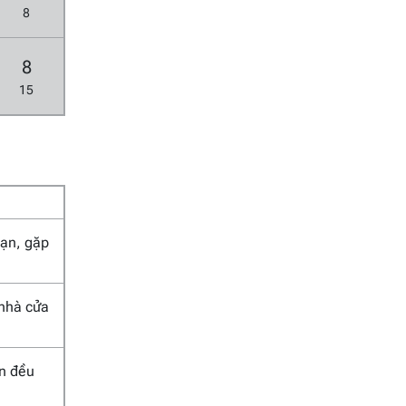
8
8
15
 nạn, gặp
 nhà cửa
an đều