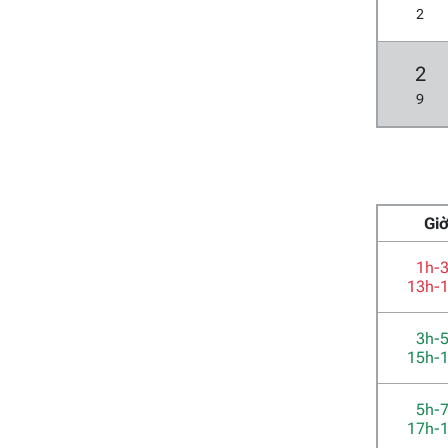
2
2
9
Gi
1h-
13h-
3h-
15h-
5h-
17h-