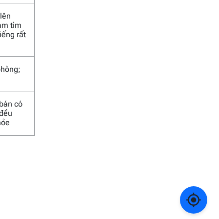
 lên
Nam tìm
iếng rất
phòng;
 bán có
 đều
hỏe