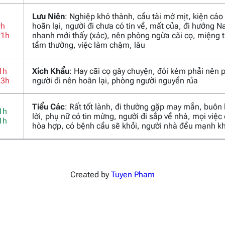
Lưu Niên
: Nghiệp khó thành, cầu tài mờ mịt, kiện cáo
9h
hoãn lại, người đi chưa có tin về, mất của, đi hướng 
21h
nhanh mới thấy (xác), nên phòng ngừa cãi cọ, miệng t
tầm thường, việc làm chậm, lâu
1h
Xích Khẩu
: Hay cãi cọ gây chuyện, đói kém phải nên 
23h
người đi nên hoãn lại, phòng người nguyền rủa
Tiểu Các
: Rất tốt lành, đi thường gặp may mắn, buôn
1h
lời, phụ nữ có tin mừng, người đi sắp về nhà, mọi việc
1h
hòa hợp, có bệnh cầu sẽ khỏi, người nhà đều mạnh k
Created by
Tuyen Pham