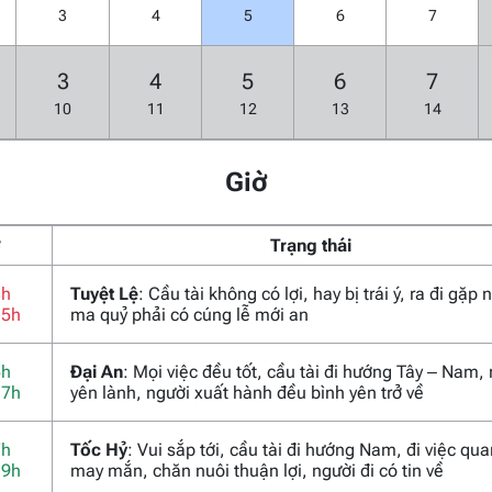
3
4
5
6
7
3
4
5
6
7
10
11
12
13
14
Giờ
ờ
Trạng thái
3h
Tuyệt Lệ
: Cầu tài không có lợi, hay bị trái ý, ra đi gặp
15h
ma quỷ phải có cúng lễ mới an
5h
Đại An
: Mọi việc đều tốt, cầu tài đi hướng Tây – Nam,
17h
yên lành, người xuất hành đều bình yên trở về
7h
Tốc Hỷ
: Vui sắp tới, cầu tài đi hướng Nam, đi việc qu
19h
may mắn, chăn nuôi thuận lợi, người đi có tin về