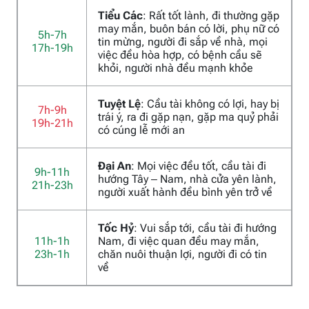
Tiểu Các
: Rất tốt lành, đi thường gặp
may mắn, buôn bán có lời, phụ nữ có
5h-7h
tin mừng, người đi sắp về nhà, mọi
17h-19h
việc đều hòa hợp, có bệnh cầu sẽ
khỏi, người nhà đều mạnh khỏe
Tuyệt Lệ
: Cầu tài không có lợi, hay bị
7h-9h
trái ý, ra đi gặp nạn, gặp ma quỷ phải
19h-21h
có cúng lễ mới an
Đại An
: Mọi việc đều tốt, cầu tài đi
9h-11h
hướng Tây – Nam, nhà cửa yên lành,
21h-23h
người xuất hành đều bình yên trở về
Tốc Hỷ
: Vui sắp tới, cầu tài đi hướng
11h-1h
Nam, đi việc quan đều may mắn,
23h-1h
chăn nuôi thuận lợi, người đi có tin
về