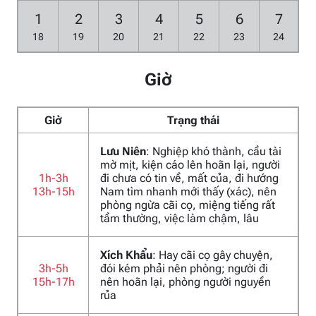
1
2
3
4
5
6
7
18
19
20
21
22
23
24
Giờ
Giờ
Trạng thái
Lưu Niên
: Nghiệp khó thành, cầu tài
mờ mịt, kiện cáo lên hoãn lại, người
1h-3h
đi chưa có tin về, mất của, đi hướng
13h-15h
Nam tìm nhanh mới thấy (xác), nên
phòng ngừa cãi cọ, miệng tiếng rất
tầm thường, việc làm chậm, lâu
Xích Khẩu
: Hay cãi cọ gây chuyện,
3h-5h
đói kém phải nên phòng; người đi
15h-17h
nên hoãn lại, phòng người nguyền
rủa