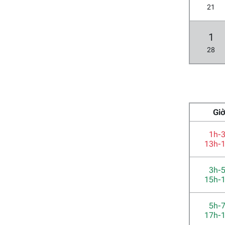
21
1
28
Gi
1h-
13h-
3h-
15h-
5h-
17h-