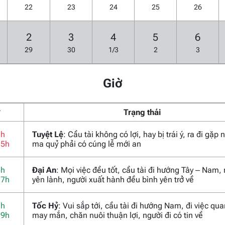
22
23
24
25
26
2
3
4
5
6
29
30
1/3
2
3
Giờ
ờ
Trạng thái
3h
Tuyệt Lệ
: Cầu tài không có lợi, hay bị trái ý, ra đi gặp
15h
ma quỷ phải có cúng lễ mới an
5h
Đại An
: Mọi việc đều tốt, cầu tài đi hướng Tây – Nam,
17h
yên lành, người xuất hành đều bình yên trở về
7h
Tốc Hỷ
: Vui sắp tới, cầu tài đi hướng Nam, đi việc qu
19h
may mắn, chăn nuôi thuận lợi, người đi có tin về