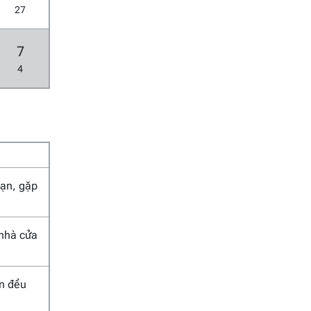
27
7
4
 nạn, gặp
 nhà cửa
an đều