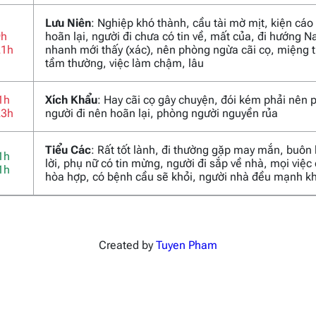
Lưu Niên
: Nghiệp khó thành, cầu tài mờ mịt, kiện cáo
9h
hoãn lại, người đi chưa có tin về, mất của, đi hướng 
21h
nhanh mới thấy (xác), nên phòng ngừa cãi cọ, miệng t
tầm thường, việc làm chậm, lâu
1h
Xích Khẩu
: Hay cãi cọ gây chuyện, đói kém phải nên 
23h
người đi nên hoãn lại, phòng người nguyền rủa
Tiểu Các
: Rất tốt lành, đi thường gặp may mắn, buôn
1h
lời, phụ nữ có tin mừng, người đi sắp về nhà, mọi việc
1h
hòa hợp, có bệnh cầu sẽ khỏi, người nhà đều mạnh k
Created by
Tuyen Pham