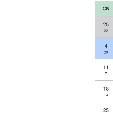
CN
25
22
4
29
11
7
18
14
25