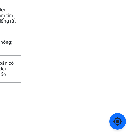
 lên
Nam tìm
iếng rất
phòng;
 bán có
 đều
hỏe