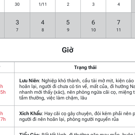
30
1/11
2
3
4
3
4
5
6
7
7
8
9
10
11
Giờ
ờ
Trạng thái
Lưu Niên
: Nghiệp khó thành, cầu tài mờ mịt, kiện cáo
3h
hoãn lại, người đi chưa có tin về, mất của, đi hướng 
15h
nhanh mới thấy (xác), nên phòng ngừa cãi cọ, miệng t
tầm thường, việc làm chậm, lâu
5h
Xích Khẩu
: Hay cãi cọ gây chuyện, đói kém phải nên 
17h
người đi nên hoãn lại, phòng người nguyền rủa
Tiểu Các
: Rất tốt lành, đi thường gặp may mắn, buôn