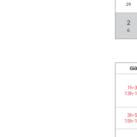
29
2
6
Gi
1h-
13h-
3h-
15h-