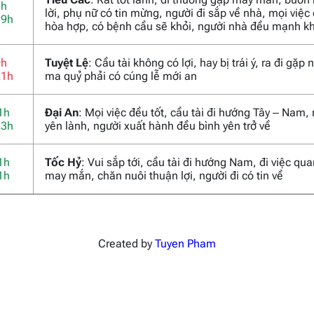
7h
lời, phụ nữ có tin mừng, người đi sắp về nhà, mọi việc
19h
hòa hợp, có bệnh cầu sẽ khỏi, người nhà đều mạnh k
9h
Tuyệt Lệ
: Cầu tài không có lợi, hay bị trái ý, ra đi gặp
21h
ma quỷ phải có cúng lễ mới an
1h
Đại An
: Mọi việc đều tốt, cầu tài đi hướng Tây – Nam,
23h
yên lành, người xuất hành đều bình yên trở về
1h
Tốc Hỷ
: Vui sắp tới, cầu tài đi hướng Nam, đi việc qu
1h
may mắn, chăn nuôi thuận lợi, người đi có tin về
Created by
Tuyen Pham