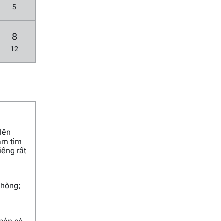
5
8
12
 lên
Nam tìm
iếng rất
phòng;
 bán có