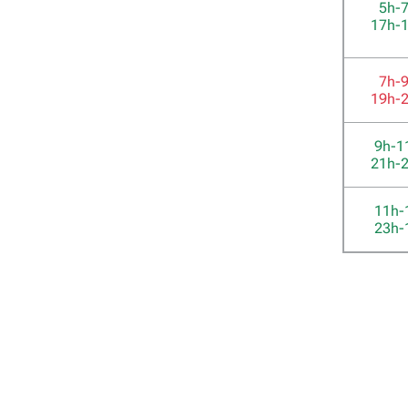
5h-
17h-
7h-
19h-
9h-1
21h-
11h-
23h-