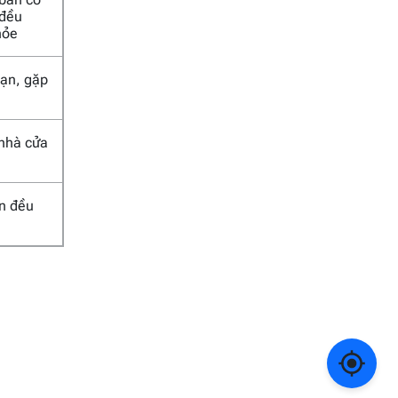
 đều
hỏe
 nạn, gặp
 nhà cửa
an đều