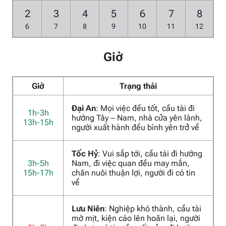
2
3
4
5
6
7
8
6
7
8
9
10
11
12
Giờ
Giờ
Trạng thái
Đại An
: Mọi việc đều tốt, cầu tài đi
1h-3h
hướng Tây – Nam, nhà cửa yên lành,
13h-15h
người xuất hành đều bình yên trở về
Tốc Hỷ
: Vui sắp tới, cầu tài đi hướng
3h-5h
Nam, đi việc quan đều may mắn,
15h-17h
chăn nuôi thuận lợi, người đi có tin
về
Lưu Niên
: Nghiệp khó thành, cầu tài
mờ mịt, kiện cáo lên hoãn lại, người