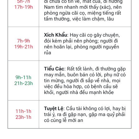
5h-7h
đi chưa có tin về, mất của, đi hướng
17h-19h
Nam tìm nhanh mới thấy (xác), nên
phòng ngừa cãi cọ, miệng tiếng rất
tầm thường, việc làm chậm, lâu
Xích Khẩu
: Hay cãi cọ gây chuyện,
7h-9h
đói kém phải nên phòng; người đi
19h-21h
nên hoãn lại, phòng người nguyền
rủa
Tiểu Các
: Rất tốt lành, đi thường gặp
may mắn, buôn bán có lời, phụ nữ có
9h-11h
tin mừng, người đi sắp về nhà, mọi
21h-23h
việc đều hòa hợp, có bệnh cầu sẽ
khỏi, người nhà đều mạnh khỏe
Tuyệt Lệ
: Cầu tài không có lợi, hay bị
11h-1h
trái ý, ra đi gặp nạn, gặp ma quỷ phải
23h-1h
có cúng lễ mới an