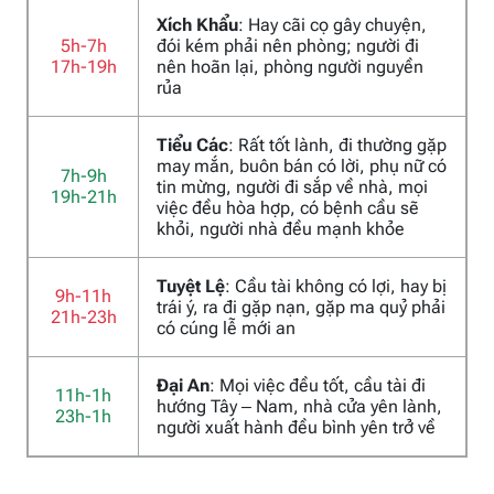
Xích Khẩu
: Hay cãi cọ gây chuyện,
5h-7h
đói kém phải nên phòng; người đi
17h-19h
nên hoãn lại, phòng người nguyền
rủa
Tiểu Các
: Rất tốt lành, đi thường gặp
may mắn, buôn bán có lời, phụ nữ có
7h-9h
tin mừng, người đi sắp về nhà, mọi
19h-21h
việc đều hòa hợp, có bệnh cầu sẽ
khỏi, người nhà đều mạnh khỏe
Tuyệt Lệ
: Cầu tài không có lợi, hay bị
9h-11h
trái ý, ra đi gặp nạn, gặp ma quỷ phải
21h-23h
có cúng lễ mới an
Đại An
: Mọi việc đều tốt, cầu tài đi
11h-1h
hướng Tây – Nam, nhà cửa yên lành,
23h-1h
người xuất hành đều bình yên trở về