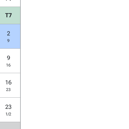
T7
2
9
9
16
16
23
23
1/2