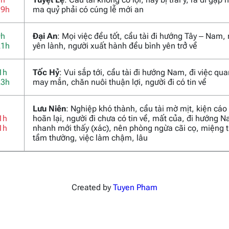
19h
ma quỷ phải có cúng lễ mới an
9h
Đại An
: Mọi việc đều tốt, cầu tài đi hướng Tây – Nam,
21h
yên lành, người xuất hành đều bình yên trở về
1h
Tốc Hỷ
: Vui sắp tới, cầu tài đi hướng Nam, đi việc qu
23h
may mắn, chăn nuôi thuận lợi, người đi có tin về
Lưu Niên
: Nghiệp khó thành, cầu tài mờ mịt, kiện cáo
1h
hoãn lại, người đi chưa có tin về, mất của, đi hướng 
1h
nhanh mới thấy (xác), nên phòng ngừa cãi cọ, miệng t
tầm thường, việc làm chậm, lâu
Created by
Tuyen Pham