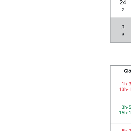
24
2
3
9
Gi
1h-
13h-
3h-
15h-
5h-