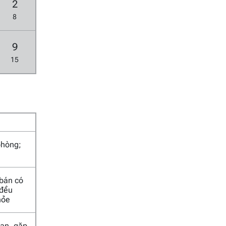
2
8
9
15
phòng;
 bán có
 đều
hỏe
 nạn, gặp