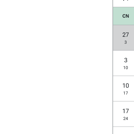
CN
27
3
3
10
10
17
17
24