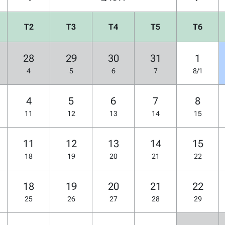
T2
T3
T4
T5
T6
28
29
30
31
1
4
5
6
7
8/1
4
5
6
7
8
11
12
13
14
15
11
12
13
14
15
18
19
20
21
22
18
19
20
21
22
25
26
27
28
29