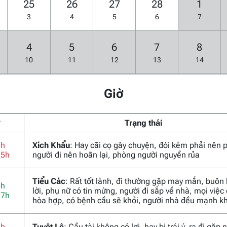
25
26
27
28
1
3
4
5
6
7
4
5
6
7
8
10
11
12
13
14
Giờ
ờ
Trạng thái
3h
Xích Khẩu
: Hay cãi cọ gây chuyện, đói kém phải nên 
15h
người đi nên hoãn lại, phòng người nguyền rủa
Tiểu Các
: Rất tốt lành, đi thường gặp may mắn, buôn
5h
lời, phụ nữ có tin mừng, người đi sắp về nhà, mọi việc
17h
hòa hợp, có bệnh cầu sẽ khỏi, người nhà đều mạnh k
7h
Tuyệt Lệ
: Cầu tài không có lợi, hay bị trái ý, ra đi gặp