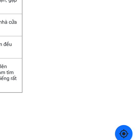
 nhà cửa
an đều
 lên
Nam tìm
iếng rất