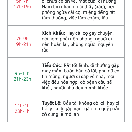
5h-7h
đi chưa có tin về, mất của, đi hướng
17h-19h
Nam tìm nhanh mới thấy (xác), nên
phòng ngừa cãi cọ, miệng tiếng rất
tầm thường, việc làm chậm, lâu
Xích Khẩu
: Hay cãi cọ gây chuyện,
7h-9h
đói kém phải nên phòng; người đi
19h-21h
nên hoãn lại, phòng người nguyền
rủa
Tiểu Các
: Rất tốt lành, đi thường gặp
may mắn, buôn bán có lời, phụ nữ có
9h-11h
tin mừng, người đi sắp về nhà, mọi
21h-23h
việc đều hòa hợp, có bệnh cầu sẽ
khỏi, người nhà đều mạnh khỏe
Tuyệt Lệ
: Cầu tài không có lợi, hay bị
11h-1h
trái ý, ra đi gặp nạn, gặp ma quỷ phải
23h-1h
có cúng lễ mới an