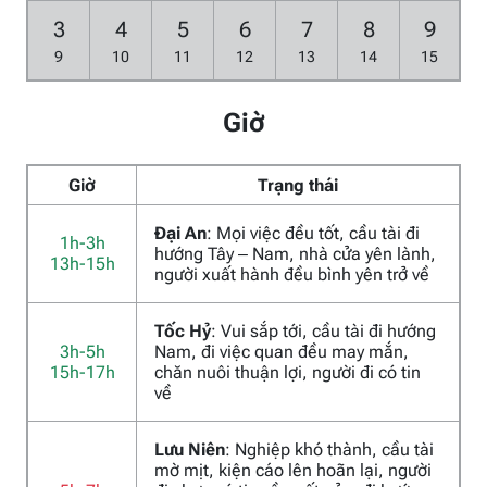
3
4
5
6
7
8
9
9
10
11
12
13
14
15
Giờ
Giờ
Trạng thái
Đại An
: Mọi việc đều tốt, cầu tài đi
1h-3h
hướng Tây – Nam, nhà cửa yên lành,
13h-15h
người xuất hành đều bình yên trở về
Tốc Hỷ
: Vui sắp tới, cầu tài đi hướng
3h-5h
Nam, đi việc quan đều may mắn,
15h-17h
chăn nuôi thuận lợi, người đi có tin
về
Lưu Niên
: Nghiệp khó thành, cầu tài
mờ mịt, kiện cáo lên hoãn lại, người