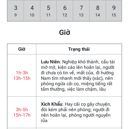
3
4
5
6
7
8
9
9
10
11
12
13
14
15
Giờ
Giờ
Trạng thái
Lưu Niên
: Nghiệp khó thành, cầu tài
mờ mịt, kiện cáo lên hoãn lại, người
1h-3h
đi chưa có tin về, mất của, đi hướng
13h-15h
Nam tìm nhanh mới thấy (xác), nên
phòng ngừa cãi cọ, miệng tiếng rất
tầm thường, việc làm chậm, lâu
Xích Khẩu
: Hay cãi cọ gây chuyện,
3h-5h
đói kém phải nên phòng; người đi
15h-17h
nên hoãn lại, phòng người nguyền
rủa