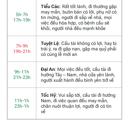
Tiểu Các
: Rất tốt lành, đi thường gặp
may mắn, buôn bán có lời, phụ nữ có
5h-7h
tin mừng, người đi sắp về nhà, mọi
17h-19h
việc đều hòa hợp, có bệnh cầu sẽ
khỏi, người nhà đều mạnh khỏe
Tuyệt Lệ
: Cầu tài không có lợi, hay bị
7h-9h
trái ý, ra đi gặp nạn, gặp ma quỷ phải
19h-21h
có cúng lễ mới an
Đại An
: Mọi việc đều tốt, cầu tài đi
9h-11h
hướng Tây – Nam, nhà cửa yên lành,
21h-23h
người xuất hành đều bình yên trở về
Tốc Hỷ
: Vui sắp tới, cầu tài đi hướng
11h-1h
Nam, đi việc quan đều may mắn,
23h-1h
chăn nuôi thuận lợi, người đi có tin
về