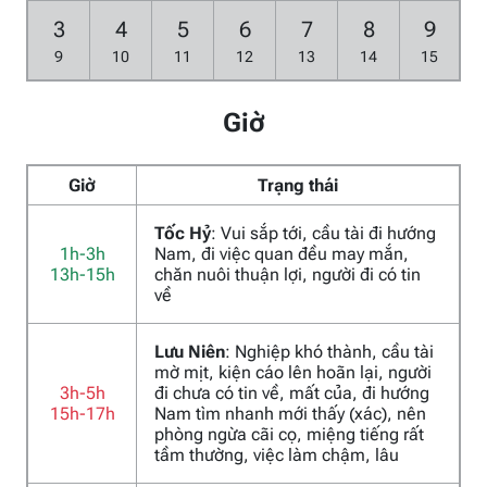
3
4
5
6
7
8
9
9
10
11
12
13
14
15
Giờ
Giờ
Trạng thái
Tốc Hỷ
: Vui sắp tới, cầu tài đi hướng
1h-3h
Nam, đi việc quan đều may mắn,
13h-15h
chăn nuôi thuận lợi, người đi có tin
về
Lưu Niên
: Nghiệp khó thành, cầu tài
mờ mịt, kiện cáo lên hoãn lại, người
3h-5h
đi chưa có tin về, mất của, đi hướng
15h-17h
Nam tìm nhanh mới thấy (xác), nên
phòng ngừa cãi cọ, miệng tiếng rất
tầm thường, việc làm chậm, lâu