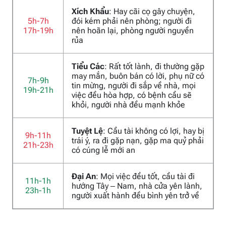
Xích Khẩu
: Hay cãi cọ gây chuyện,
5h-7h
đói kém phải nên phòng; người đi
17h-19h
nên hoãn lại, phòng người nguyền
rủa
Tiểu Các
: Rất tốt lành, đi thường gặp
may mắn, buôn bán có lời, phụ nữ có
7h-9h
tin mừng, người đi sắp về nhà, mọi
19h-21h
việc đều hòa hợp, có bệnh cầu sẽ
khỏi, người nhà đều mạnh khỏe
Tuyệt Lệ
: Cầu tài không có lợi, hay bị
9h-11h
trái ý, ra đi gặp nạn, gặp ma quỷ phải
21h-23h
có cúng lễ mới an
Đại An
: Mọi việc đều tốt, cầu tài đi
11h-1h
hướng Tây – Nam, nhà cửa yên lành,
23h-1h
người xuất hành đều bình yên trở về