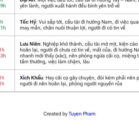
19h
yên lành, người xuất hành đều bình yên trở về
9h
Tốc Hỷ
: Vui sắp tới, cầu tài đi hướng Nam, đi việc qu
21h
may mắn, chăn nuôi thuận lợi, người đi có tin về
Lưu Niên
: Nghiệp khó thành, cầu tài mờ mịt, kiện cáo
1h
hoãn lại, người đi chưa có tin về, mất của, đi hướng 
23h
nhanh mới thấy (xác), nên phòng ngừa cãi cọ, miệng t
tầm thường, việc làm chậm, lâu
1h
Xích Khẩu
: Hay cãi cọ gây chuyện, đói kém phải nên 
1h
người đi nên hoãn lại, phòng người nguyền rủa
Created by
Tuyen Pham