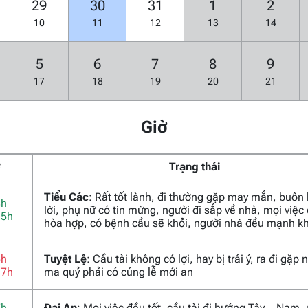
29
30
31
1
2
10
11
12
13
14
5
6
7
8
9
17
18
19
20
21
Giờ
ờ
Trạng thái
Tiểu Các
: Rất tốt lành, đi thường gặp may mắn, buôn
3h
lời, phụ nữ có tin mừng, người đi sắp về nhà, mọi việc
15h
hòa hợp, có bệnh cầu sẽ khỏi, người nhà đều mạnh k
5h
Tuyệt Lệ
: Cầu tài không có lợi, hay bị trái ý, ra đi gặp
17h
ma quỷ phải có cúng lễ mới an
7h
Đại An
: Mọi việc đều tốt, cầu tài đi hướng Tây – Nam,