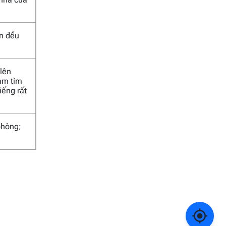
an đều
 lên
Nam tìm
iếng rất
phòng;