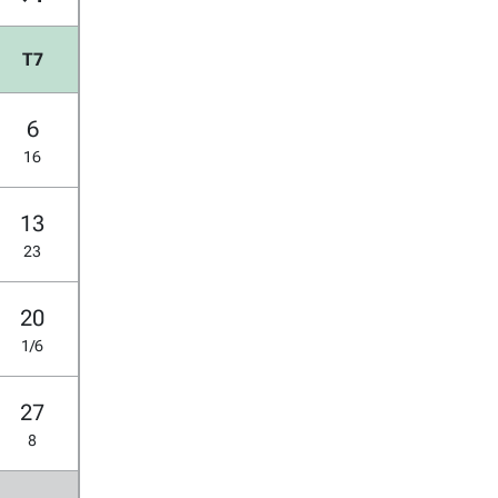
T7
6
16
13
23
20
1/6
27
8