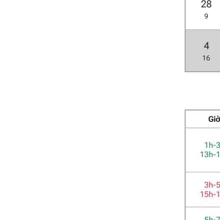
28
9
4
16
Gi
1h-
13h-
3h-
15h-
5h-