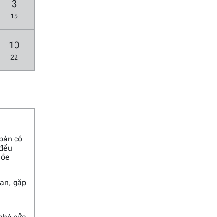
3
15
10
22
 bán có
 đều
hỏe
 nạn, gặp
 nhà cửa