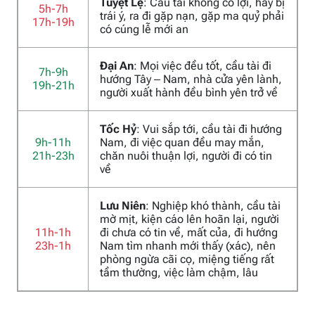
Tuyệt Lệ
: Cầu tài không có lợi, hay bị
5h-7h
trái ý, ra đi gặp nạn, gặp ma quỷ phải
17h-19h
có cúng lễ mới an
Đại An
: Mọi việc đều tốt, cầu tài đi
7h-9h
hướng Tây – Nam, nhà cửa yên lành,
19h-21h
người xuất hành đều bình yên trở về
Tốc Hỷ
: Vui sắp tới, cầu tài đi hướng
9h-11h
Nam, đi việc quan đều may mắn,
21h-23h
chăn nuôi thuận lợi, người đi có tin
về
Lưu Niên
: Nghiệp khó thành, cầu tài
mờ mịt, kiện cáo lên hoãn lại, người
11h-1h
đi chưa có tin về, mất của, đi hướng
23h-1h
Nam tìm nhanh mới thấy (xác), nên
phòng ngừa cãi cọ, miệng tiếng rất
tầm thường, việc làm chậm, lâu