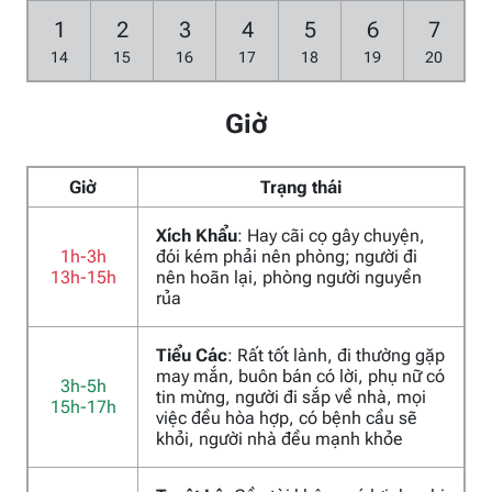
1
2
3
4
5
6
7
14
15
16
17
18
19
20
Giờ
Giờ
Trạng thái
Xích Khẩu
: Hay cãi cọ gây chuyện,
1h-3h
đói kém phải nên phòng; người đi
13h-15h
nên hoãn lại, phòng người nguyền
rủa
Tiểu Các
: Rất tốt lành, đi thường gặp
may mắn, buôn bán có lời, phụ nữ có
3h-5h
tin mừng, người đi sắp về nhà, mọi
15h-17h
việc đều hòa hợp, có bệnh cầu sẽ
khỏi, người nhà đều mạnh khỏe