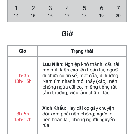
1
2
3
4
5
6
7
14
15
16
17
18
19
20
Giờ
Giờ
Trạng thái
Lưu Niên
: Nghiệp khó thành, cầu tài
mờ mịt, kiện cáo lên hoãn lại, người
1h-3h
đi chưa có tin về, mất của, đi hướng
13h-15h
Nam tìm nhanh mới thấy (xác), nên
phòng ngừa cãi cọ, miệng tiếng rất
tầm thường, việc làm chậm, lâu
Xích Khẩu
: Hay cãi cọ gây chuyện,
3h-5h
đói kém phải nên phòng; người đi
15h-17h
nên hoãn lại, phòng người nguyền
rủa