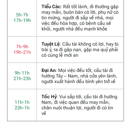
Tiểu Các
: Rất tốt lành, đi thường gặp
may mắn, buôn bán có lời, phụ nữ có
5h-7h
tin mừng, người đi sắp về nhà, mọi
17h-19h
việc đều hòa hợp, có bệnh cầu sẽ
khỏi, người nhà đều mạnh khỏe
Tuyệt Lệ
: Cầu tài không có lợi, hay bị
7h-9h
trái ý, ra đi gặp nạn, gặp ma quỷ phải
19h-21h
có cúng lễ mới an
Đại An
: Mọi việc đều tốt, cầu tài đi
9h-11h
hướng Tây – Nam, nhà cửa yên lành,
21h-23h
người xuất hành đều bình yên trở về
Tốc Hỷ
: Vui sắp tới, cầu tài đi hướng
11h-1h
Nam, đi việc quan đều may mắn,
23h-1h
chăn nuôi thuận lợi, người đi có tin
về