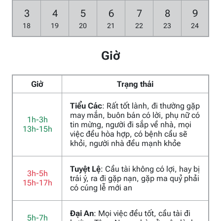
3
4
5
6
7
8
9
18
19
20
21
22
23
24
Giờ
Giờ
Trạng thái
Tiểu Các
: Rất tốt lành, đi thường gặp
may mắn, buôn bán có lời, phụ nữ có
1h-3h
tin mừng, người đi sắp về nhà, mọi
13h-15h
việc đều hòa hợp, có bệnh cầu sẽ
khỏi, người nhà đều mạnh khỏe
Tuyệt Lệ
: Cầu tài không có lợi, hay bị
3h-5h
trái ý, ra đi gặp nạn, gặp ma quỷ phải
15h-17h
có cúng lễ mới an
Đại An
: Mọi việc đều tốt, cầu tài đi
5h-7h