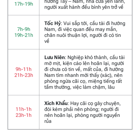
hướng Tây – Nam, nhà cửa yên lành,
17h-19h
người xuất hành đều bình yên trở về
Tốc Hỷ
: Vui sắp tới, cầu tài đi hướng
7h-9h
Nam, đi việc quan đều may mắn,
19h-21h
chăn nuôi thuận lợi, người đi có tin
về
Lưu Niên
: Nghiệp khó thành, cầu tài
mờ mịt, kiện cáo lên hoãn lại, người
9h-11h
đi chưa có tin về, mất của, đi hướng
21h-23h
Nam tìm nhanh mới thấy (xác), nên
phòng ngừa cãi cọ, miệng tiếng rất
tầm thường, việc làm chậm, lâu
Xích Khẩu
: Hay cãi cọ gây chuyện,
11h-1h
đói kém phải nên phòng; người đi
23h-1h
nên hoãn lại, phòng người nguyền
rủa