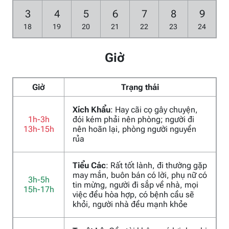
3
4
5
6
7
8
9
18
19
20
21
22
23
24
Giờ
Giờ
Trạng thái
Xích Khẩu
: Hay cãi cọ gây chuyện,
1h-3h
đói kém phải nên phòng; người đi
13h-15h
nên hoãn lại, phòng người nguyền
rủa
Tiểu Các
: Rất tốt lành, đi thường gặp
may mắn, buôn bán có lời, phụ nữ có
3h-5h
tin mừng, người đi sắp về nhà, mọi
15h-17h
việc đều hòa hợp, có bệnh cầu sẽ
khỏi, người nhà đều mạnh khỏe