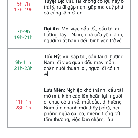
Tuyệt Lệ
: Cầu tài không có lợi, hay bị
5h-7h
trái ý, ra đi gặp nạn, gặp ma quỷ phải
17h-19h
có cúng lễ mới an
Đại An
: Mọi việc đều tốt, cầu tài đi
7h-9h
hướng Tây – Nam, nhà cửa yên lành,
19h-21h
người xuất hành đều bình yên trở về
Tốc Hỷ
: Vui sắp tới, cầu tài đi hướng
9h-11h
Nam, đi việc quan đều may mắn,
21h-23h
chăn nuôi thuận lợi, người đi có tin
về
Lưu Niên
: Nghiệp khó thành, cầu tài
mờ mịt, kiện cáo lên hoãn lại, người
11h-1h
đi chưa có tin về, mất của, đi hướng
23h-1h
Nam tìm nhanh mới thấy (xác), nên
phòng ngừa cãi cọ, miệng tiếng rất
tầm thường, việc làm chậm, lâu