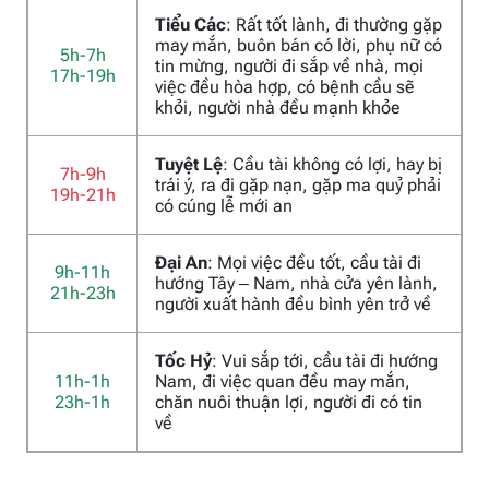
Tiểu Các
: Rất tốt lành, đi thường gặp
may mắn, buôn bán có lời, phụ nữ có
5h-7h
tin mừng, người đi sắp về nhà, mọi
17h-19h
việc đều hòa hợp, có bệnh cầu sẽ
khỏi, người nhà đều mạnh khỏe
Tuyệt Lệ
: Cầu tài không có lợi, hay bị
7h-9h
trái ý, ra đi gặp nạn, gặp ma quỷ phải
19h-21h
có cúng lễ mới an
Đại An
: Mọi việc đều tốt, cầu tài đi
9h-11h
hướng Tây – Nam, nhà cửa yên lành,
21h-23h
người xuất hành đều bình yên trở về
Tốc Hỷ
: Vui sắp tới, cầu tài đi hướng
11h-1h
Nam, đi việc quan đều may mắn,
23h-1h
chăn nuôi thuận lợi, người đi có tin
về