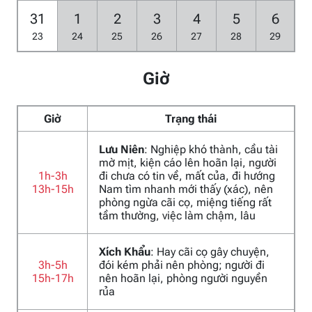
31
1
2
3
4
5
6
23
24
25
26
27
28
29
Giờ
Giờ
Trạng thái
Lưu Niên
: Nghiệp khó thành, cầu tài
mờ mịt, kiện cáo lên hoãn lại, người
1h-3h
đi chưa có tin về, mất của, đi hướng
13h-15h
Nam tìm nhanh mới thấy (xác), nên
phòng ngừa cãi cọ, miệng tiếng rất
tầm thường, việc làm chậm, lâu
Xích Khẩu
: Hay cãi cọ gây chuyện,
3h-5h
đói kém phải nên phòng; người đi
15h-17h
nên hoãn lại, phòng người nguyền
rủa