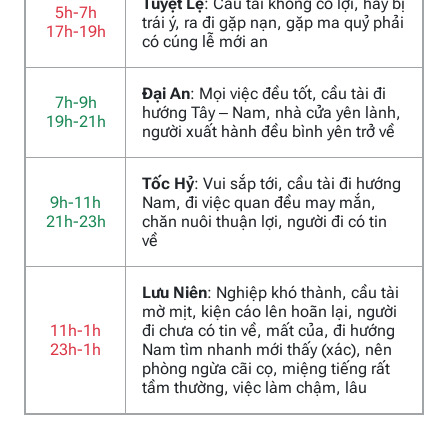
Tuyệt Lệ
: Cầu tài không có lợi, hay bị
5h-7h
trái ý, ra đi gặp nạn, gặp ma quỷ phải
17h-19h
có cúng lễ mới an
Đại An
: Mọi việc đều tốt, cầu tài đi
7h-9h
hướng Tây – Nam, nhà cửa yên lành,
19h-21h
người xuất hành đều bình yên trở về
Tốc Hỷ
: Vui sắp tới, cầu tài đi hướng
9h-11h
Nam, đi việc quan đều may mắn,
21h-23h
chăn nuôi thuận lợi, người đi có tin
về
Lưu Niên
: Nghiệp khó thành, cầu tài
mờ mịt, kiện cáo lên hoãn lại, người
11h-1h
đi chưa có tin về, mất của, đi hướng
23h-1h
Nam tìm nhanh mới thấy (xác), nên
phòng ngừa cãi cọ, miệng tiếng rất
tầm thường, việc làm chậm, lâu