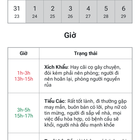
31
1
2
3
4
5
6
23
24
25
26
27
28
29
Giờ
Giờ
Trạng thái
Xích Khẩu
: Hay cãi cọ gây chuyện,
1h-3h
đói kém phải nên phòng; người đi
13h-15h
nên hoãn lại, phòng người nguyền
rủa
Tiểu Các
: Rất tốt lành, đi thường gặp
may mắn, buôn bán có lời, phụ nữ có
3h-5h
tin mừng, người đi sắp về nhà, mọi
15h-17h
việc đều hòa hợp, có bệnh cầu sẽ
khỏi, người nhà đều mạnh khỏe