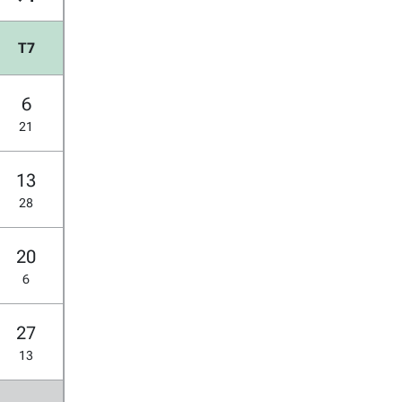
T7
6
21
13
28
20
6
27
13