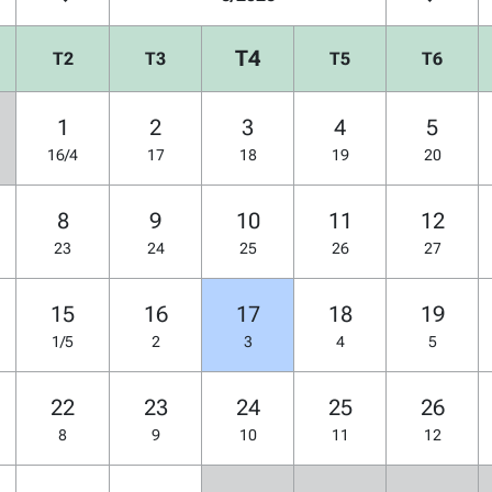
T4
T2
T3
T5
T6
1
2
3
4
5
16/4
17
18
19
20
8
9
10
11
12
23
24
25
26
27
15
16
17
18
19
1/5
2
3
4
5
22
23
24
25
26
8
9
10
11
12