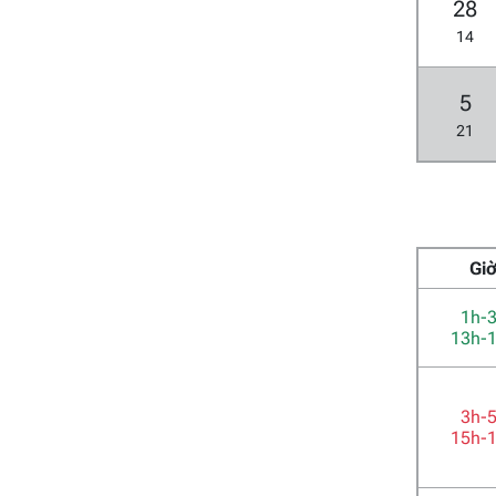
28
14
5
21
Gi
1h-
13h-
3h-
15h-