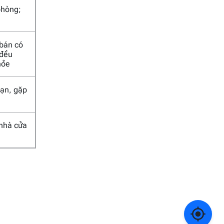
phòng;
 bán có
 đều
hỏe
 nạn, gặp
 nhà cửa