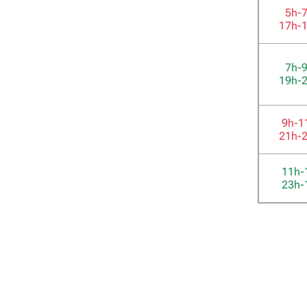
5h-
17h-
7h-
19h-
9h-1
21h-
11h-
23h-