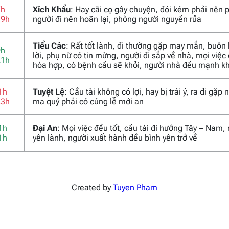
7h
Xích Khẩu
: Hay cãi cọ gây chuyện, đói kém phải nên 
19h
người đi nên hoãn lại, phòng người nguyền rủa
Tiểu Các
: Rất tốt lành, đi thường gặp may mắn, buôn
9h
lời, phụ nữ có tin mừng, người đi sắp về nhà, mọi việc
21h
hòa hợp, có bệnh cầu sẽ khỏi, người nhà đều mạnh k
1h
Tuyệt Lệ
: Cầu tài không có lợi, hay bị trái ý, ra đi gặp
23h
ma quỷ phải có cúng lễ mới an
1h
Đại An
: Mọi việc đều tốt, cầu tài đi hướng Tây – Nam,
1h
yên lành, người xuất hành đều bình yên trở về
Created by
Tuyen Pham