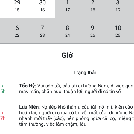
29
30
1
2
3
15
16
17
18
19
6
7
8
9
10
22
23
24
25
26
Giờ
ờ
Trạng thái
3h
Tốc Hỷ
: Vui sắp tới, cầu tài đi hướng Nam, đi việc qu
15h
may mắn, chăn nuôi thuận lợi, người đi có tin về
Lưu Niên
: Nghiệp khó thành, cầu tài mờ mịt, kiện cáo
5h
hoãn lại, người đi chưa có tin về, mất của, đi hướng 
17h
nhanh mới thấy (xác), nên phòng ngừa cãi cọ, miệng t
tầm thường, việc làm chậm, lâu