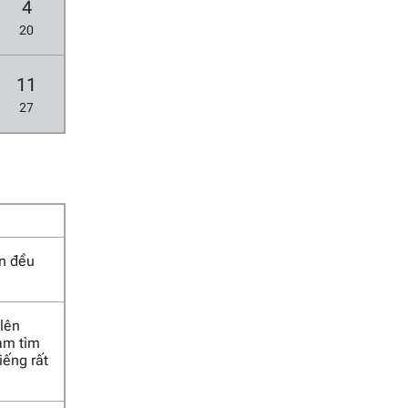
4
20
11
27
an đều
 lên
Nam tìm
iếng rất