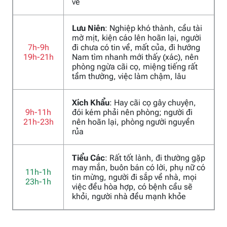
về
Lưu Niên
: Nghiệp khó thành, cầu tài
mờ mịt, kiện cáo lên hoãn lại, người
7h-9h
đi chưa có tin về, mất của, đi hướng
19h-21h
Nam tìm nhanh mới thấy (xác), nên
phòng ngừa cãi cọ, miệng tiếng rất
tầm thường, việc làm chậm, lâu
Xích Khẩu
: Hay cãi cọ gây chuyện,
9h-11h
đói kém phải nên phòng; người đi
21h-23h
nên hoãn lại, phòng người nguyền
rủa
Tiểu Các
: Rất tốt lành, đi thường gặp
may mắn, buôn bán có lời, phụ nữ có
11h-1h
tin mừng, người đi sắp về nhà, mọi
23h-1h
việc đều hòa hợp, có bệnh cầu sẽ
khỏi, người nhà đều mạnh khỏe