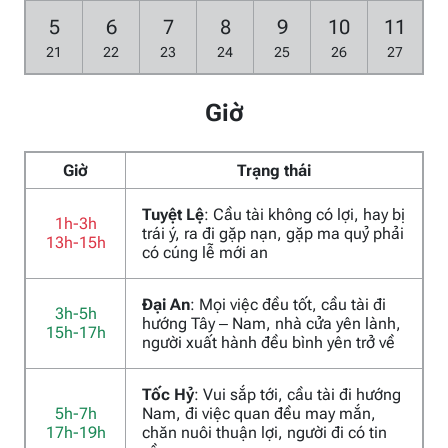
5
6
7
8
9
10
11
21
22
23
24
25
26
27
Giờ
Giờ
Trạng thái
Tuyệt Lệ
: Cầu tài không có lợi, hay bị
1h-3h
trái ý, ra đi gặp nạn, gặp ma quỷ phải
13h-15h
có cúng lễ mới an
Đại An
: Mọi việc đều tốt, cầu tài đi
3h-5h
hướng Tây – Nam, nhà cửa yên lành,
15h-17h
người xuất hành đều bình yên trở về
Tốc Hỷ
: Vui sắp tới, cầu tài đi hướng
5h-7h
Nam, đi việc quan đều may mắn,
17h-19h
chăn nuôi thuận lợi, người đi có tin