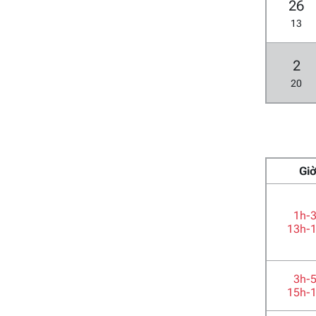
26
13
2
20
Gi
1h-
13h-
3h-
15h-