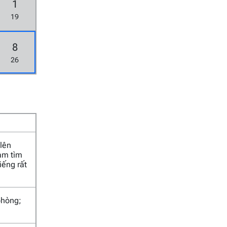
1
19
8
26
 lên
Nam tìm
iếng rất
phòng;