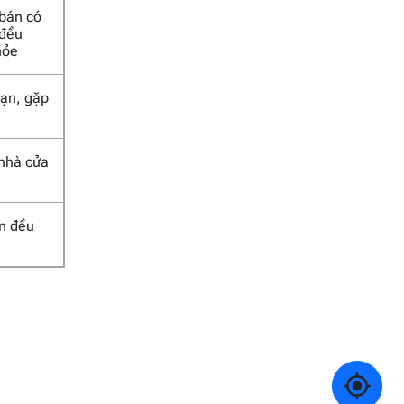
 bán có
 đều
hỏe
 nạn, gặp
 nhà cửa
an đều