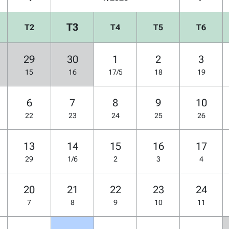
T3
T2
T4
T5
T6
29
30
1
2
3
15
16
17/5
18
19
6
7
8
9
10
22
23
24
25
26
13
14
15
16
17
29
1/6
2
3
4
20
21
22
23
24
7
8
9
10
11