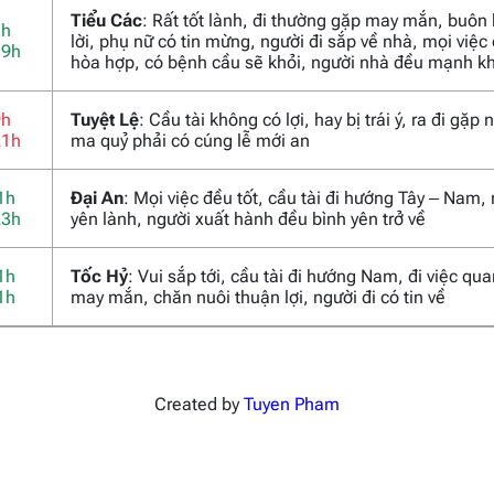
Tiểu Các
: Rất tốt lành, đi thường gặp may mắn, buôn
7h
lời, phụ nữ có tin mừng, người đi sắp về nhà, mọi việc
19h
hòa hợp, có bệnh cầu sẽ khỏi, người nhà đều mạnh k
9h
Tuyệt Lệ
: Cầu tài không có lợi, hay bị trái ý, ra đi gặp
21h
ma quỷ phải có cúng lễ mới an
1h
Đại An
: Mọi việc đều tốt, cầu tài đi hướng Tây – Nam,
23h
yên lành, người xuất hành đều bình yên trở về
1h
Tốc Hỷ
: Vui sắp tới, cầu tài đi hướng Nam, đi việc qu
1h
may mắn, chăn nuôi thuận lợi, người đi có tin về
Created by
Tuyen Pham