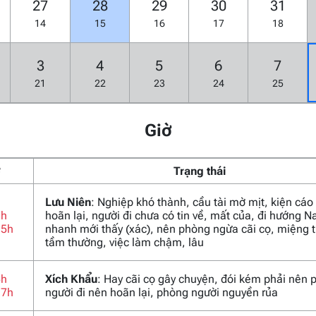
27
28
29
30
31
14
15
16
17
18
3
4
5
6
7
21
22
23
24
25
Giờ
ờ
Trạng thái
Lưu Niên
: Nghiệp khó thành, cầu tài mờ mịt, kiện cáo
3h
hoãn lại, người đi chưa có tin về, mất của, đi hướng 
15h
nhanh mới thấy (xác), nên phòng ngừa cãi cọ, miệng t
tầm thường, việc làm chậm, lâu
5h
Xích Khẩu
: Hay cãi cọ gây chuyện, đói kém phải nên 
17h
người đi nên hoãn lại, phòng người nguyền rủa