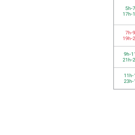
5h-
17h-
7h-
19h-
9h-1
21h-
11h-
23h-