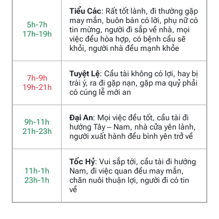
Tiểu Các
: Rất tốt lành, đi thường gặp
may mắn, buôn bán có lời, phụ nữ có
5h-7h
tin mừng, người đi sắp về nhà, mọi
17h-19h
việc đều hòa hợp, có bệnh cầu sẽ
khỏi, người nhà đều mạnh khỏe
Tuyệt Lệ
: Cầu tài không có lợi, hay bị
7h-9h
trái ý, ra đi gặp nạn, gặp ma quỷ phải
19h-21h
có cúng lễ mới an
Đại An
: Mọi việc đều tốt, cầu tài đi
9h-11h
hướng Tây – Nam, nhà cửa yên lành,
21h-23h
người xuất hành đều bình yên trở về
Tốc Hỷ
: Vui sắp tới, cầu tài đi hướng
11h-1h
Nam, đi việc quan đều may mắn,
23h-1h
chăn nuôi thuận lợi, người đi có tin
về