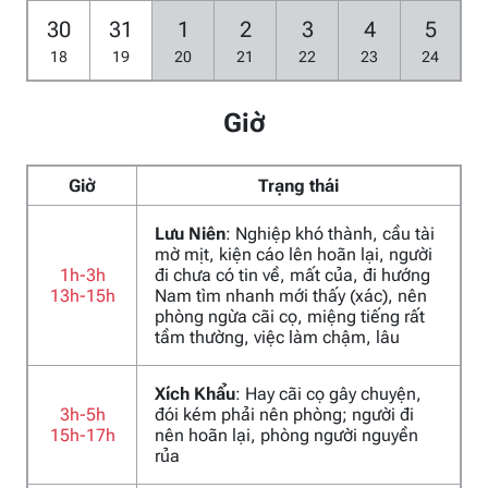
30
31
1
2
3
4
5
18
19
20
21
22
23
24
Giờ
Giờ
Trạng thái
Lưu Niên
: Nghiệp khó thành, cầu tài
mờ mịt, kiện cáo lên hoãn lại, người
1h-3h
đi chưa có tin về, mất của, đi hướng
13h-15h
Nam tìm nhanh mới thấy (xác), nên
phòng ngừa cãi cọ, miệng tiếng rất
tầm thường, việc làm chậm, lâu
Xích Khẩu
: Hay cãi cọ gây chuyện,
3h-5h
đói kém phải nên phòng; người đi
15h-17h
nên hoãn lại, phòng người nguyền
rủa