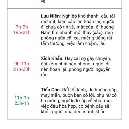
về
Lưu Niên
: Nghiệp khó thành, cầu tài
mờ mịt, kiện cáo lên hoãn lại, người
7h-9h
đi chưa có tin về, mất của, đi hướng
19h-21h
Nam tìm nhanh mới thấy (xác), nên
phòng ngừa cãi cọ, miệng tiếng rất
tầm thường, việc làm chậm, lâu
Xích Khẩu
: Hay cãi cọ gây chuyện,
9h-11h
đói kém phải nên phòng; người đi
21h-23h
nên hoãn lại, phòng người nguyền
rủa
Tiểu Các
: Rất tốt lành, đi thường gặp
may mắn, buôn bán có lời, phụ nữ có
11h-1h
tin mừng, người đi sắp về nhà, mọi
23h-1h
việc đều hòa hợp, có bệnh cầu sẽ
khỏi, người nhà đều mạnh khỏe