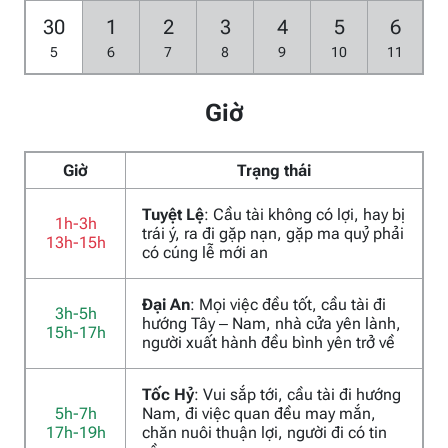
30
1
2
3
4
5
6
5
6
7
8
9
10
11
Giờ
Giờ
Trạng thái
Tuyệt Lệ
: Cầu tài không có lợi, hay bị
1h-3h
trái ý, ra đi gặp nạn, gặp ma quỷ phải
13h-15h
có cúng lễ mới an
Đại An
: Mọi việc đều tốt, cầu tài đi
3h-5h
hướng Tây – Nam, nhà cửa yên lành,
15h-17h
người xuất hành đều bình yên trở về
Tốc Hỷ
: Vui sắp tới, cầu tài đi hướng
5h-7h
Nam, đi việc quan đều may mắn,
17h-19h
chăn nuôi thuận lợi, người đi có tin