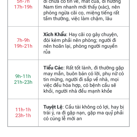
5h-7h
đi chưa có tin về, mất của, đi hướng
17h-19h
Nam tìm nhanh mới thấy (xác), nên
phòng ngừa cãi cọ, miệng tiếng rất
tầm thường, việc làm chậm, lâu
Xích Khẩu
: Hay cãi cọ gây chuyện,
7h-9h
đói kém phải nên phòng; người đi
19h-21h
nên hoãn lại, phòng người nguyền
rủa
Tiểu Các
: Rất tốt lành, đi thường gặp
may mắn, buôn bán có lời, phụ nữ có
9h-11h
tin mừng, người đi sắp về nhà, mọi
21h-23h
việc đều hòa hợp, có bệnh cầu sẽ
khỏi, người nhà đều mạnh khỏe
Tuyệt Lệ
: Cầu tài không có lợi, hay bị
11h-1h
trái ý, ra đi gặp nạn, gặp ma quỷ phải
23h-1h
có cúng lễ mới an