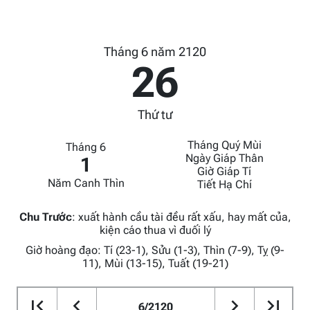
Tháng 6 năm 2120
26
Thứ tư
Tháng Quý Mùi
Tháng 6
Ngày Giáp Thân
1
Giờ Giáp Tí
Năm Canh Thìn
Tiết Hạ Chí
Chu Trước
:
xuất hành cầu tài đều rất xấu, hay mất của,
kiện cáo thua vì đuối lý
Giờ hoàng đạo: Tí (23-1), Sửu (1-3), Thìn (7-9), Tỵ (9-
11), Mùi (13-15), Tuất (19-21)
6/2120