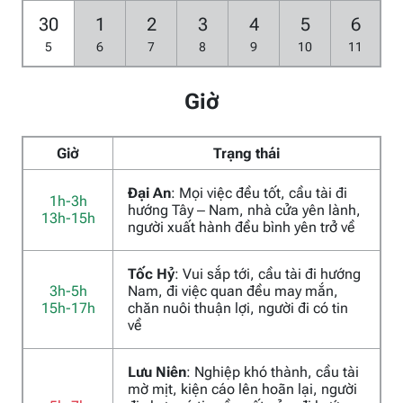
30
1
2
3
4
5
6
5
6
7
8
9
10
11
Giờ
Giờ
Trạng thái
Đại An
: Mọi việc đều tốt, cầu tài đi
1h-3h
hướng Tây – Nam, nhà cửa yên lành,
13h-15h
người xuất hành đều bình yên trở về
Tốc Hỷ
: Vui sắp tới, cầu tài đi hướng
3h-5h
Nam, đi việc quan đều may mắn,
15h-17h
chăn nuôi thuận lợi, người đi có tin
về
Lưu Niên
: Nghiệp khó thành, cầu tài
mờ mịt, kiện cáo lên hoãn lại, người