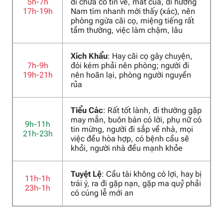
5h-7h
đi chưa có tin về, mất của, đi hướng
17h-19h
Nam tìm nhanh mới thấy (xác), nên
phòng ngừa cãi cọ, miệng tiếng rất
tầm thường, việc làm chậm, lâu
Xích Khẩu
: Hay cãi cọ gây chuyện,
7h-9h
đói kém phải nên phòng; người đi
19h-21h
nên hoãn lại, phòng người nguyền
rủa
Tiểu Các
: Rất tốt lành, đi thường gặp
may mắn, buôn bán có lời, phụ nữ có
9h-11h
tin mừng, người đi sắp về nhà, mọi
21h-23h
việc đều hòa hợp, có bệnh cầu sẽ
khỏi, người nhà đều mạnh khỏe
Tuyệt Lệ
: Cầu tài không có lợi, hay bị
11h-1h
trái ý, ra đi gặp nạn, gặp ma quỷ phải
23h-1h
có cúng lễ mới an