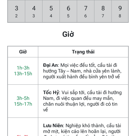
3
4
5
6
7
8
9
2
3
4
5
6
7
8
Giờ
Giờ
Trạng thái
Đại An
: Mọi việc đều tốt, cầu tài đi
1h-3h
hướng Tây – Nam, nhà cửa yên lành,
13h-15h
người xuất hành đều bình yên trở về
Tốc Hỷ
: Vui sắp tới, cầu tài đi hướng
3h-5h
Nam, đi việc quan đều may mắn,
15h-17h
chăn nuôi thuận lợi, người đi có tin
về
Lưu Niên
: Nghiệp khó thành, cầu tài
mờ mịt, kiện cáo lên hoãn lại, người