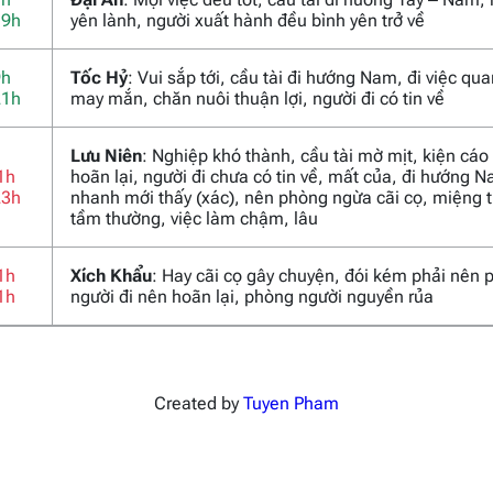
19h
yên lành, người xuất hành đều bình yên trở về
9h
Tốc Hỷ
: Vui sắp tới, cầu tài đi hướng Nam, đi việc qu
21h
may mắn, chăn nuôi thuận lợi, người đi có tin về
Lưu Niên
: Nghiệp khó thành, cầu tài mờ mịt, kiện cáo
1h
hoãn lại, người đi chưa có tin về, mất của, đi hướng 
23h
nhanh mới thấy (xác), nên phòng ngừa cãi cọ, miệng t
tầm thường, việc làm chậm, lâu
1h
Xích Khẩu
: Hay cãi cọ gây chuyện, đói kém phải nên 
1h
người đi nên hoãn lại, phòng người nguyền rủa
Created by
Tuyen Pham