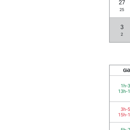
27
25
3
2
Gi
1h-
13h-
3h-
15h-
5h-