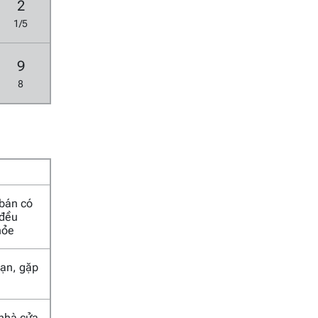
2
1/5
9
8
 bán có
 đều
hỏe
 nạn, gặp
 nhà cửa