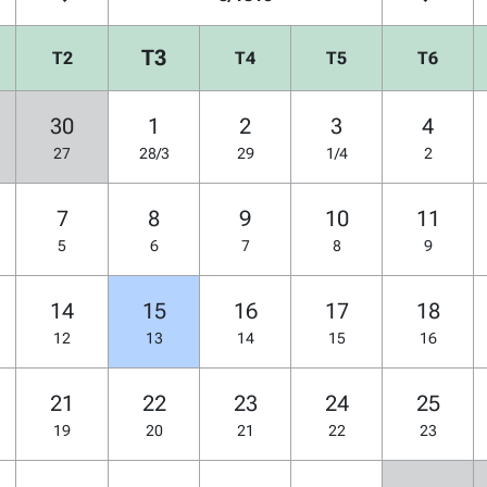
T3
T2
T4
T5
T6
30
1
2
3
4
27
28/3
29
1/4
2
7
8
9
10
11
5
6
7
8
9
14
15
16
17
18
12
13
14
15
16
21
22
23
24
25
19
20
21
22
23