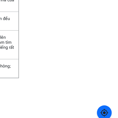
an đều
 lên
Nam tìm
iếng rất
phòng;