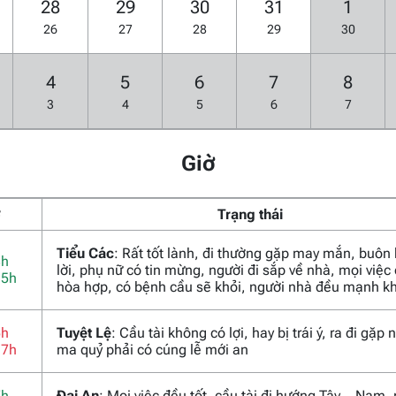
28
29
30
31
1
26
27
28
29
30
4
5
6
7
8
3
4
5
6
7
Giờ
ờ
Trạng thái
Tiểu Các
: Rất tốt lành, đi thường gặp may mắn, buôn
3h
lời, phụ nữ có tin mừng, người đi sắp về nhà, mọi việc
15h
hòa hợp, có bệnh cầu sẽ khỏi, người nhà đều mạnh k
5h
Tuyệt Lệ
: Cầu tài không có lợi, hay bị trái ý, ra đi gặp
17h
ma quỷ phải có cúng lễ mới an
7h
Đại An
: Mọi việc đều tốt, cầu tài đi hướng Tây – Nam,