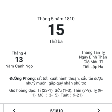
Tháng 5 năm 1810
15
Thứ ba
Tháng Tân Tỵ
Tháng 4
Ngày Bính Thân
13
Giờ Mậu Tí
Năm Canh Ngọ
Tiết Lập Hạ
Đường Phong
:
rất tốt, xuất hành thuận, cầu tài được
như ý muốn, gặp quý nhân phù trợ
Giờ hoàng đạo: Tí (23-1), Sửu (1-3), Thìn (7-9), Tỵ (9-
11), Mùi (13-15), Tuất (19-21)
5/1810