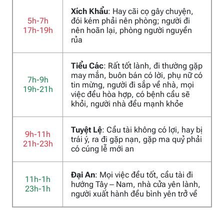
Xích Khẩu
: Hay cãi cọ gây chuyện,
5h-7h
đói kém phải nên phòng; người đi
17h-19h
nên hoãn lại, phòng người nguyền
rủa
Tiểu Các
: Rất tốt lành, đi thường gặp
may mắn, buôn bán có lời, phụ nữ có
7h-9h
tin mừng, người đi sắp về nhà, mọi
19h-21h
việc đều hòa hợp, có bệnh cầu sẽ
khỏi, người nhà đều mạnh khỏe
Tuyệt Lệ
: Cầu tài không có lợi, hay bị
9h-11h
trái ý, ra đi gặp nạn, gặp ma quỷ phải
21h-23h
có cúng lễ mới an
Đại An
: Mọi việc đều tốt, cầu tài đi
11h-1h
hướng Tây – Nam, nhà cửa yên lành,
23h-1h
người xuất hành đều bình yên trở về