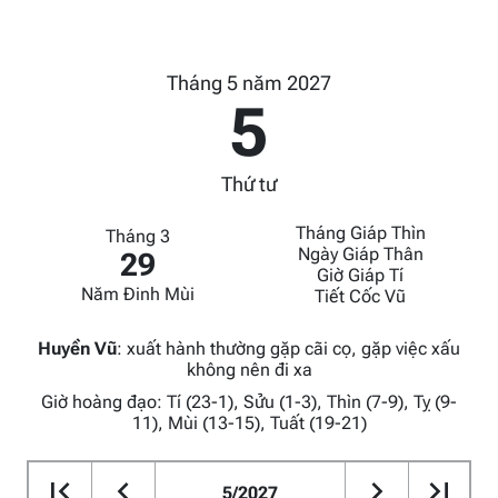
Tháng 5 năm 2027
5
Thứ tư
Tháng Giáp Thìn
Tháng 3
Ngày Giáp Thân
29
Giờ Giáp Tí
Năm Đinh Mùi
Tiết Cốc Vũ
Huyền Vũ
:
xuất hành thường gặp cãi cọ, gặp việc xấu
không nên đi xa
Giờ hoàng đạo: Tí (23-1), Sửu (1-3), Thìn (7-9), Tỵ (9-
11), Mùi (13-15), Tuất (19-21)
5/2027