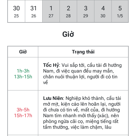
30
31
1
2
3
4
5
25
26
27
28
29
30
1/5
Giờ
Giờ
Trạng thái
Tốc Hỷ
: Vui sắp tới, cầu tài đi hướng
1h-3h
Nam, đi việc quan đều may mắn,
13h-15h
chăn nuôi thuận lợi, người đi có tin
về
Lưu Niên
: Nghiệp khó thành, cầu tài
mờ mịt, kiện cáo lên hoãn lại, người
3h-5h
đi chưa có tin về, mất của, đi hướng
15h-17h
Nam tìm nhanh mới thấy (xác), nên
phòng ngừa cãi cọ, miệng tiếng rất
tầm thường, việc làm chậm, lâu