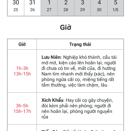
30
31
1
2
3
4
5
25
26
27
28
29
30
1/5
Giờ
Giờ
Trạng thái
Lưu Niên
: Nghiệp khó thành, cầu tài
mờ mịt, kiện cáo lên hoãn lại, người
1h-3h
đi chưa có tin về, mất của, đi hướng
13h-15h
Nam tìm nhanh mới thấy (xác), nên
phòng ngừa cãi cọ, miệng tiếng rất
tầm thường, việc làm chậm, lâu
Xích Khẩu
: Hay cãi cọ gây chuyện,
3h-5h
đói kém phải nên phòng; người đi
15h-17h
nên hoãn lại, phòng người nguyền
rủa