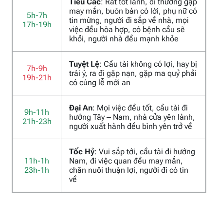
Tiểu Các
: Rất tốt lành, đi thường gặp
may mắn, buôn bán có lời, phụ nữ có
5h-7h
tin mừng, người đi sắp về nhà, mọi
17h-19h
việc đều hòa hợp, có bệnh cầu sẽ
khỏi, người nhà đều mạnh khỏe
Tuyệt Lệ
: Cầu tài không có lợi, hay bị
7h-9h
trái ý, ra đi gặp nạn, gặp ma quỷ phải
19h-21h
có cúng lễ mới an
Đại An
: Mọi việc đều tốt, cầu tài đi
9h-11h
hướng Tây – Nam, nhà cửa yên lành,
21h-23h
người xuất hành đều bình yên trở về
Tốc Hỷ
: Vui sắp tới, cầu tài đi hướng
11h-1h
Nam, đi việc quan đều may mắn,
23h-1h
chăn nuôi thuận lợi, người đi có tin
về