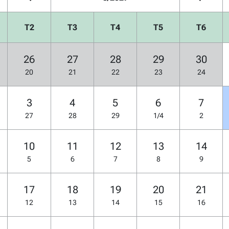
T2
T3
T4
T5
T6
26
27
28
29
30
20
21
22
23
24
3
4
5
6
7
27
28
29
1/4
2
10
11
12
13
14
5
6
7
8
9
17
18
19
20
21
12
13
14
15
16