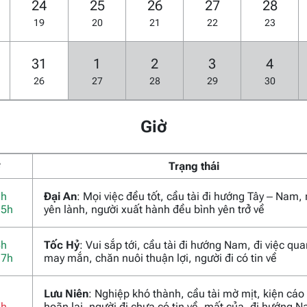
24
25
26
27
28
19
20
21
22
23
31
1
2
3
4
26
27
28
29
30
Giờ
ờ
Trạng thái
3h
Đại An
: Mọi việc đều tốt, cầu tài đi hướng Tây – Nam,
15h
yên lành, người xuất hành đều bình yên trở về
5h
Tốc Hỷ
: Vui sắp tới, cầu tài đi hướng Nam, đi việc qu
17h
may mắn, chăn nuôi thuận lợi, người đi có tin về
Lưu Niên
: Nghiệp khó thành, cầu tài mờ mịt, kiện cáo
7h
hoãn lại, người đi chưa có tin về, mất của, đi hướng 