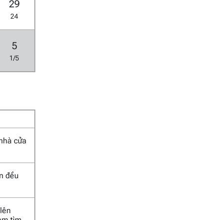
29
24
5
1/5
 nhà cửa
an đều
 lên
Nam tìm