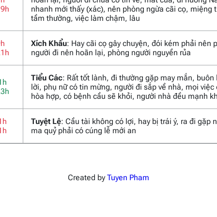
19h
nhanh mới thấy (xác), nên phòng ngừa cãi cọ, miệng t
tầm thường, việc làm chậm, lâu
9h
Xích Khẩu
: Hay cãi cọ gây chuyện, đói kém phải nên 
21h
người đi nên hoãn lại, phòng người nguyền rủa
Tiểu Các
: Rất tốt lành, đi thường gặp may mắn, buôn
1h
lời, phụ nữ có tin mừng, người đi sắp về nhà, mọi việc
23h
hòa hợp, có bệnh cầu sẽ khỏi, người nhà đều mạnh k
1h
Tuyệt Lệ
: Cầu tài không có lợi, hay bị trái ý, ra đi gặp
1h
ma quỷ phải có cúng lễ mới an
Created by
Tuyen Pham