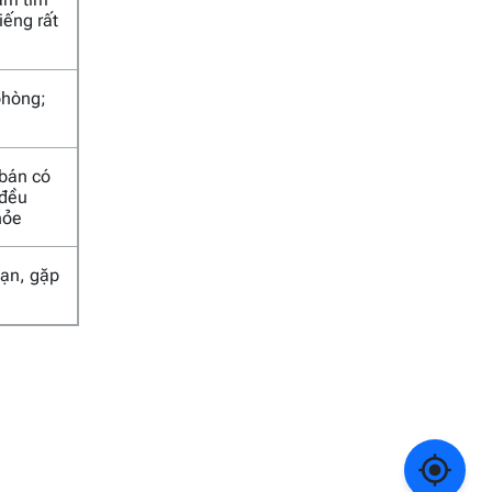
iếng rất
phòng;
 bán có
 đều
hỏe
 nạn, gặp