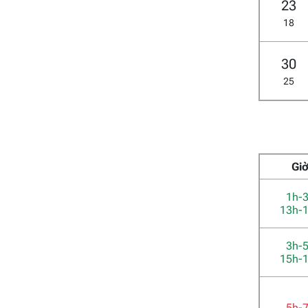
23
18
30
25
Gi
1h-
13h-
3h-
15h-
5h-