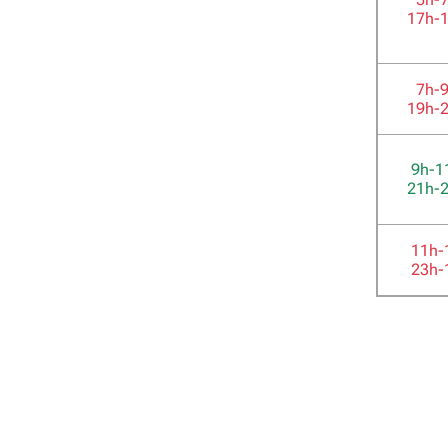
17h-
7h-
19h-
9h-1
21h-
11h-
23h-