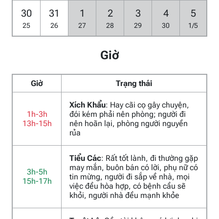
30
31
1
2
3
4
5
25
26
27
28
29
30
1/5
Giờ
Giờ
Trạng thái
Xích Khẩu
: Hay cãi cọ gây chuyện,
1h-3h
đói kém phải nên phòng; người đi
13h-15h
nên hoãn lại, phòng người nguyền
rủa
Tiểu Các
: Rất tốt lành, đi thường gặp
may mắn, buôn bán có lời, phụ nữ có
3h-5h
tin mừng, người đi sắp về nhà, mọi
15h-17h
việc đều hòa hợp, có bệnh cầu sẽ
khỏi, người nhà đều mạnh khỏe