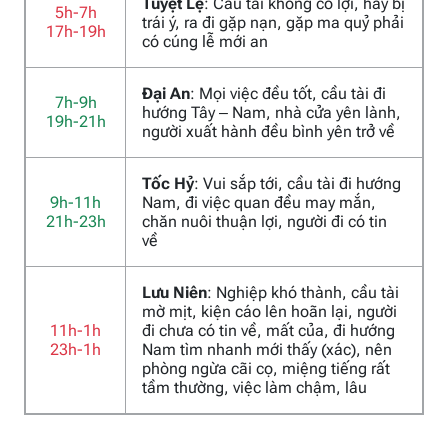
Tuyệt Lệ
: Cầu tài không có lợi, hay bị
5h-7h
trái ý, ra đi gặp nạn, gặp ma quỷ phải
17h-19h
có cúng lễ mới an
Đại An
: Mọi việc đều tốt, cầu tài đi
7h-9h
hướng Tây – Nam, nhà cửa yên lành,
19h-21h
người xuất hành đều bình yên trở về
Tốc Hỷ
: Vui sắp tới, cầu tài đi hướng
9h-11h
Nam, đi việc quan đều may mắn,
21h-23h
chăn nuôi thuận lợi, người đi có tin
về
Lưu Niên
: Nghiệp khó thành, cầu tài
mờ mịt, kiện cáo lên hoãn lại, người
11h-1h
đi chưa có tin về, mất của, đi hướng
23h-1h
Nam tìm nhanh mới thấy (xác), nên
phòng ngừa cãi cọ, miệng tiếng rất
tầm thường, việc làm chậm, lâu