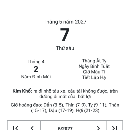
Tháng 5 năm 2027
7
Thứ sáu
Tháng Ất Tỵ
Tháng 4
Ngày Bính Tuất
2
Giờ Mậu Tí
Năm Đinh Mùi
Tiết Lập Hạ
Kim Khổ
:
ra đi nhỡ tàu xe, cầu tài không được, trên
đường đi mất của, bất lợi
Giờ hoàng đạo: Dần (3-5), Thìn (7-9), Tỵ (9-11), Thân
(15-17), Dậu (17-19), Hợi (21-23)
5/2027