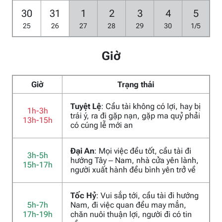
30
31
1
2
3
4
5
25
26
27
28
29
30
1/5
Giờ
Giờ
Trạng thái
Tuyệt Lệ
: Cầu tài không có lợi, hay bị
1h-3h
trái ý, ra đi gặp nạn, gặp ma quỷ phải
13h-15h
có cúng lễ mới an
Đại An
: Mọi việc đều tốt, cầu tài đi
3h-5h
hướng Tây – Nam, nhà cửa yên lành,
15h-17h
người xuất hành đều bình yên trở về
Tốc Hỷ
: Vui sắp tới, cầu tài đi hướng
5h-7h
Nam, đi việc quan đều may mắn,
17h-19h
chăn nuôi thuận lợi, người đi có tin