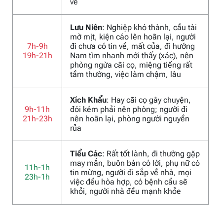
về
Lưu Niên
: Nghiệp khó thành, cầu tài
mờ mịt, kiện cáo lên hoãn lại, người
7h-9h
đi chưa có tin về, mất của, đi hướng
19h-21h
Nam tìm nhanh mới thấy (xác), nên
phòng ngừa cãi cọ, miệng tiếng rất
tầm thường, việc làm chậm, lâu
Xích Khẩu
: Hay cãi cọ gây chuyện,
9h-11h
đói kém phải nên phòng; người đi
21h-23h
nên hoãn lại, phòng người nguyền
rủa
Tiểu Các
: Rất tốt lành, đi thường gặp
may mắn, buôn bán có lời, phụ nữ có
11h-1h
tin mừng, người đi sắp về nhà, mọi
23h-1h
việc đều hòa hợp, có bệnh cầu sẽ
khỏi, người nhà đều mạnh khỏe